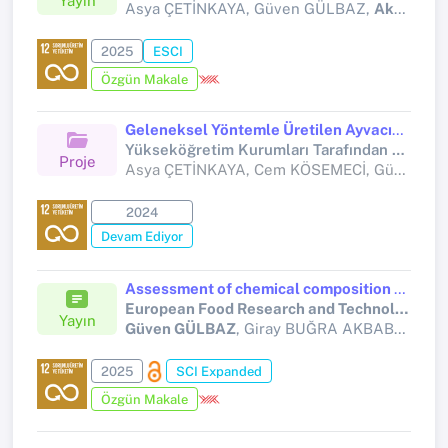
Yayın
Asya ÇETİNKAYA, Güven GÜLBAZ,
Aksem AKSOY
2025
ESCI
Özgün Makale
Geleneksel Yöntemle Üretilen Ayvacık Tepme Peyniri'nin Karekteristik Özelliklerinin Belirlenmesi
Yükseköğretim Kurumları Tarafından Destekli Bilimsel Araştırma Projesi
Proje
Asya ÇETİNKAYA, Cem KÖSEMECİ, Güven GÜLBAZ
2024
Devam Ediyor
Assessment of chemical composition and in vitro and in silico anticarcinogenic activity of bee bread samples from Eastern Anatolia (Kars)
European Food Research and Technology
Yayın
Güven GÜLBAZ
, Giray BUĞRA AKBABA, Füreya ELİF ÖZTÜRKKAN
2025
SCI Expanded
Özgün Makale