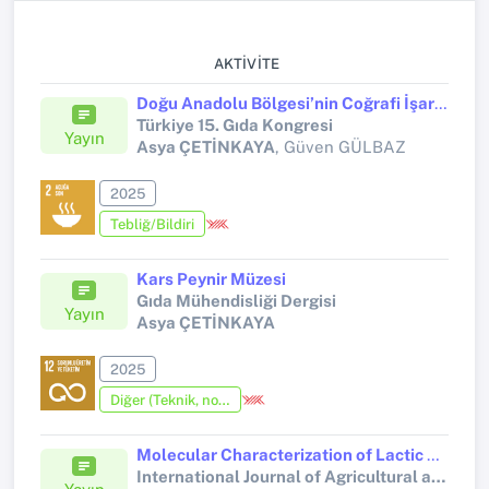
AKTIVITE
Doğu Anadolu Bölgesi’nin Coğrafi İşaretli Peynirleri
Türkiye 15. Gıda Kongresi
Yayın
Asya ÇETİNKAYA
, Güven GÜLBAZ
2025
Tebliğ/Bildiri
Kars Peynir Müzesi
Gıda Mühendisliği Dergisi
Yayın
Asya ÇETİNKAYA
2025
Diğer (Teknik, not, yorum, vaka takdimi, editöre mektup, özet, kitap krıtiği, araştırma notu, bilirkişi raporu ve benzeri)
Molecular Characterization of Lactic Acid Bacteria in Çakmak Cheese, Kashar Cheese and Gruyere Cheese Produced by Traditional Methods in Kars Province and Their Application as Starter Culture
International Journal of Agricultural and Statistical Sciences