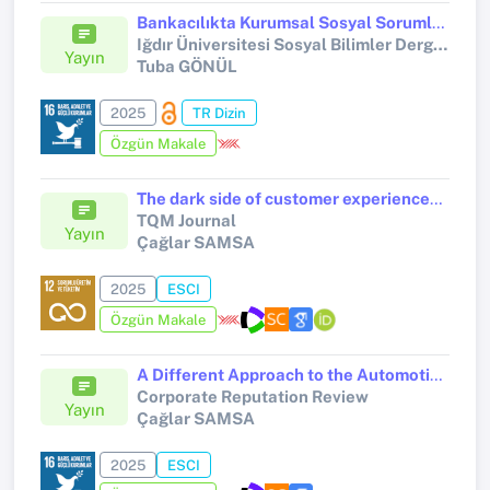
Bankacılıkta Kurumsal Sosyal Sorumluluk ve Anlam İnşası: Garanti Bankası’nın “Doğa’nın Sesi” Reklamına Göstergebilimsel Bir Bakış
Iğdır Üniversitesi Sosyal Bilimler Dergisi
Yayın
Tuba GÖNÜL
2025
TR Dizin
Özgün Makale
The dark side of customer experiences in fast-food industry: exploring the intersection of physical environment, emotions and customer retention
TQM Journal
Yayın
Çağlar SAMSA
2025
ESCI
Özgün Makale
A Different Approach to the Automotive Brand Experience: Brand Respect, Brand Love, Brand Fidelity
Corporate Reputation Review
Yayın
Çağlar SAMSA
2025
ESCI