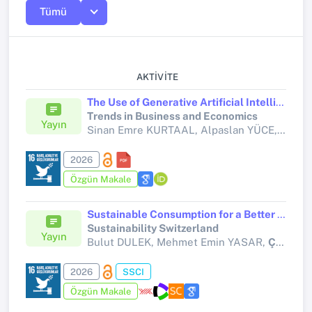
Tümü
AKTIVITE
The Use of Generative Artificial Intelligence in the Field of Business: A Bibliometric Analysis
Trends in Business and Economics
Yayın
Sinan Emre KURTAAL, Alpaslan YÜCE,
Çağla
2026
Özgün Makale
Sustainable Consumption for a Better Life: Exploring the Path from Environmental Awareness to Life Satisfaction
Sustainability Switzerland
Yayın
Bulut DULEK, Mehmet Emin YASAR,
Çağlar SAMSA
2026
SSCI
Özgün Makale