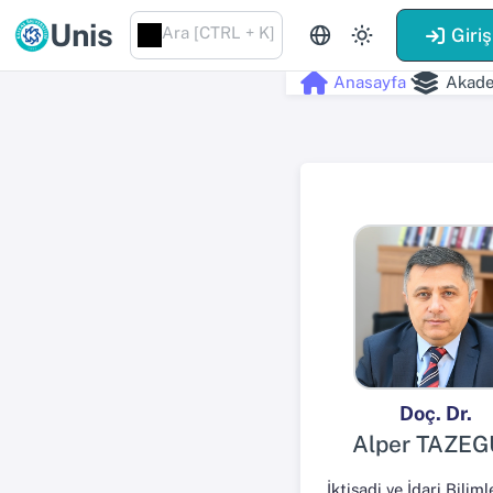
Unis
Ara [CTRL + K]
Giriş
Anasayfa
Akade
Doç. Dr.
Alper TAZEG