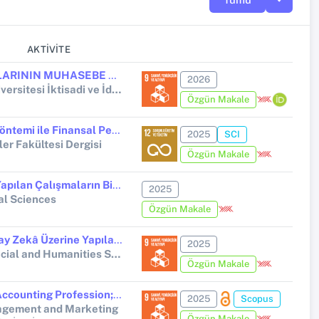
AKTIVITE
YAPAY ZEKÂ UYGULAMALARININ MUHASEBE MESLEĞİNE ETKİLERİ: DEĞİŞEN ROLLER VE SORUMLULUKLAR KAPSAMINDA KARS İLİNDE BİR UYGULAMA
2026
Erzincan Binali Yıldırım Üniversitesi İktisadi ve İdari Bilimler Fakültesi Dergisi
Özgün Makale
Çok Kriterli Karar Verme Yöntemi ile Finansal Performans Değerlendirmesi: BİST 50 Şirketleri Üzerine Bir Uygulama
2025
SCI
mler Fakültesi Dergisi
Özgün Makale
Kilit Denetim Konusunda Yapılan Çalışmaların Bibliyometrik Analizi
2025
al Sciences
Özgün Makale
Muhasebe Mesleği ve Yapay Zekâ Üzerine Yapılan Çalışmaların R Studio ile Bibliyometrik Analizi
2025
International Journal of Social and Humanities Sciences Research
Özgün Makale
Digital Transformation in Accounting Profession; An Application in TRA 2 Region
2025
Scopus
agement and Marketing
Özgün Makale