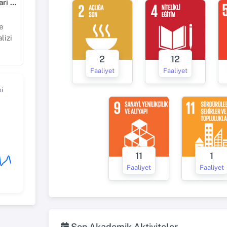
Sosyal, Beşeri ve İdari Bilimler
e
lizi
2
12
Faaliyet
Faaliyet
i
11
1
Faaliyet
Faaliyet
Son Akademik Aktiviteler