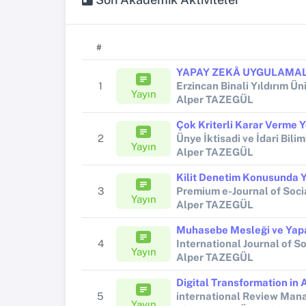
#
1
Yayın
Alper TAZEGÜL
2
Ünye İktisadi ve İdari Bili
Yayın
Alper TAZEGÜL
3
Premium e-Journal of Soci
Yayın
Alper TAZEGÜL
4
Yayın
Alper TAZEGÜL
5
international Review Man
Yayın