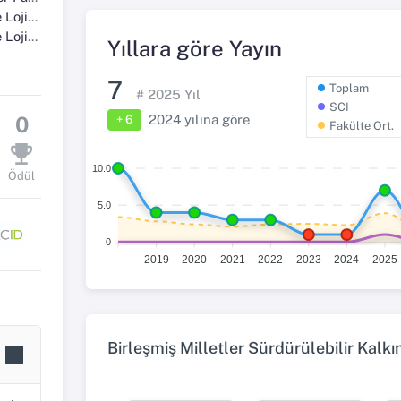
 Bölümü
lim Dalı
Yıllara göre Yayın
7
Toplam
#
2025
Yıl
SCI
2024
yılına göre
0
+ 6
Fakülte Ort.
10.0
Ödül
5.0
0
2019
2020
2021
2022
2023
2024
2025
Birleşmiş Milletler Sürdürülebilir Kalk