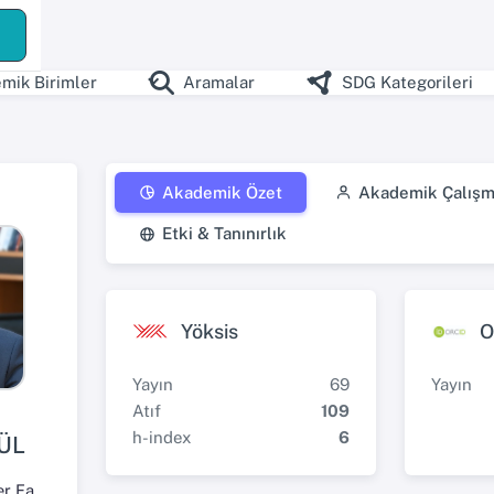
mik Birimler
Aramalar
SDG Kategorileri
Akademik Özet
Akademik Çalışm
Etki & Tanınırlık
Yöksis
O
Yayın
69
Yayın
Atıf
109
h-index
6
ÜL
İktisadi ve İdari Bilimler Fakültesi