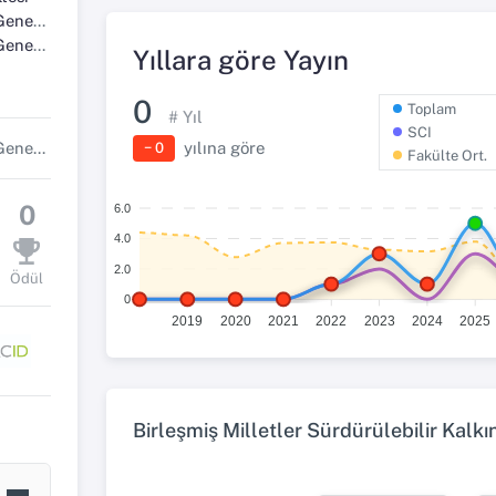
Bölümü
lim Dalı
Yıllara göre Yayın
0
Toplam
# Yıl
SCI
yılına göre
Moleküler Biyoloji ve Genetik Başkan Yardımcısı-2
− 0
Fakülte Ort.
0
6.0
4.0
2.0
Ödül
0
2019
2020
2021
2022
2023
2024
2025
Birleşmiş Milletler Sürdürülebilir Kalk