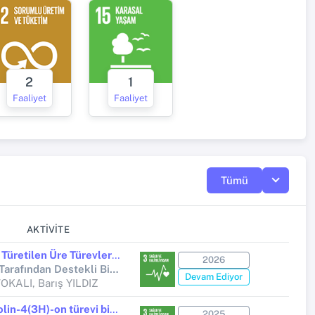
2
1
Faaliyet
Faaliyet
Tümü
AKTIVITE
Kinazolin-4(3H)-on'lardan Türetilen Üre Türevlerinin Leishmania tropica'ya Karşı Antileishmanial Aktivitesinin İncelenmesi
2026
Yükseköğretim Kurumları Tarafından Destekli Bilimsel Araştırma Projesi
Devam Ediyor
OKALI, Barış YILDIZ
2-(Tiyofen-2-ilmetil)kinazolin-4(3H)-on türevi bileşiklerin Leishmania tropica ve Leishmania infantum Türlerine Karşı Antileishmanial Aktivitesinin İncelenmesi
2025