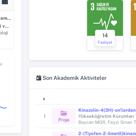
Fen Bilimleri ve Matematik
Moleküler Biyoloji ve Genetik
loji
14
Faaliyet
i
Son Akademik Aktiviteler
#
1
Proje
Baycan MOR, Feyzi Sinan T