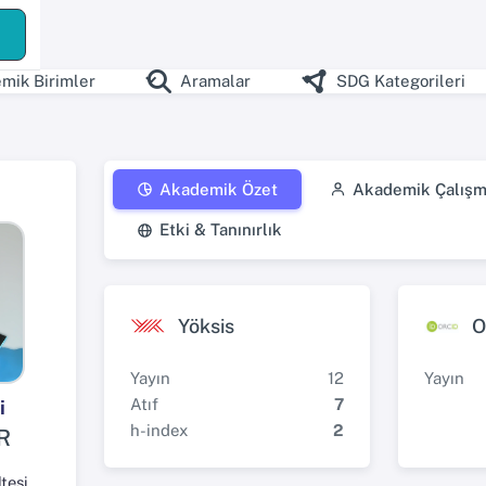
mik Birimler
Aramalar
SDG Kategorileri
Akademik Özet
Akademik Çalışm
Etki & Tanınırlık
Yöksis
O
Yayın
12
Yayın
Atıf
7
i
h-index
2
R
tesi