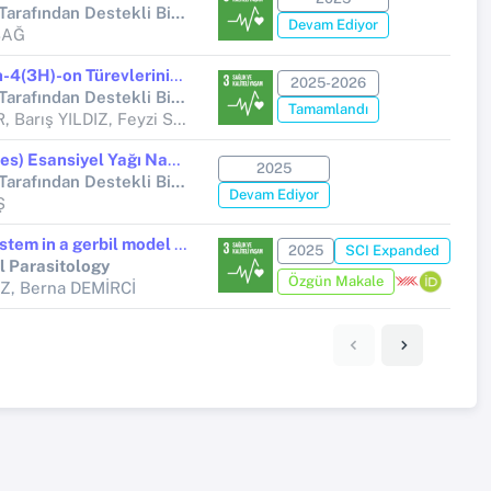
Yükseköğretim Kurumları Tarafından Destekli Bilimsel Araştırma Projesi (Yükseköğretim Kurumları tarafından destekli bilimsel araştırma projesi)
Devam Ediyor
BAĞ
Yeni Tiyeno[3,2-d]pirimidin-4(3H)-on Türevlerinin Leishmania major Promastigotlarına Karşı Anti-leishmanial Aktivitesinin İncelenmesi
2025-2026
Yükseköğretim Kurumları Tarafından Destekli Bilimsel Araştırma Projesi (Yükseköğretim Kurumları tarafından destekli bilimsel araştırma projesi)
Tamamlandı
Neriman MOR, Baycan MOR, Barış YILDIZ, Feyzi Sinan TOKALI
Vetiver (Vetiveria zizanioides) Esansiyel Yağı Nanoemülsiyonu İçeren Kitosan Bazlı Filmlerin Fizikokimyasal Yapısı ve Antimikrobiyal Özellikleri
2025
Yükseköğretim Kurumları Tarafından Destekli Bilimsel Araştırma Projesi (Yükseköğretim Kurumları tarafından destekli bilimsel araştırma projesi)
Devam Ediyor
Ş
The role of complement system in a gerbil model of cutaneous leishmaniasis
2025
SCI Expanded
l Parasitology
Özgün Makale
Z, Berna DEMİRCİ