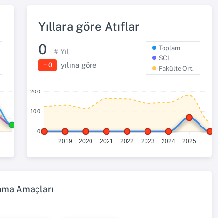
Yıllara göre Atıflar
0
Toplam
# Yıl
SCI
yılına göre
− 0
Fakülte Ort.
20.0
10.0
0
2019
2020
2021
2022
2023
2024
2025
ınma Amaçları