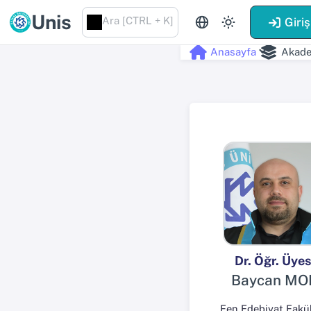
Unis
Ara [CTRL + K]
Giriş
Anasayfa
Akade
Dr. Öğr. Üyes
Baycan MO
Fen Edebiyat Fakül