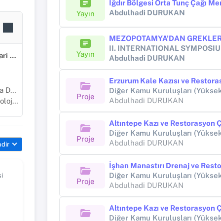
Iğdır Bölgesi Orta Tunç Çağı Me
Abdulhadi DURUKAN
Yayın
II. INTERNATIONAL SYMPOS
Yayın
Sosyal, Beşeri ve İdari Bilimler
Abdulhadi DURUKAN
nemi
Proje
Abdulhadi DURUKAN
jisi
Altıntepe Kazı ve Restorasyon 
Proje
Abdulhadi DURUKAN
ndir
i
Proje
Abdulhadi DURUKAN
Altıntepe Kazı ve Restorasyon 