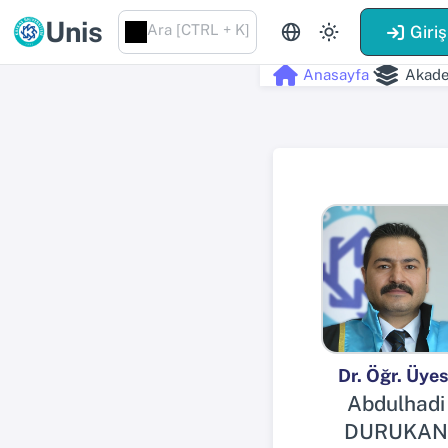
Unis
Ara [CTRL + K]
Giriş
Anasayfa
Akade
Dr. Öğr. Üyes
Abdulhadi
DURUKAN