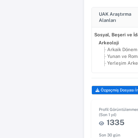
UAK Araştırma
Alanları
Arkeoloji
Arkaik Dönem
Yunan ve Roma Dö
Yerleşim Arkeolo
Özgeçmiş Dosyası İ
Profil Görüntülenmes
(Son 1 yıl)
1335
Son 30 gün