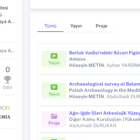
tesi
ü
bilim Dalı
Tümü
Yayın
Proje
Protohistorya ve Ön Asya Arkeolojisi Anabilim Dalı Başkanı
Amisos
Yayın
Hüseyin METİN
, Ayhan YARDİMCİEL, Ak
0
Ödül
Polish Archaeology in the Medi
Yayın
Hüseyin METİN
, Abdulhadi D
Proje
Abdulhadi DURUKAN