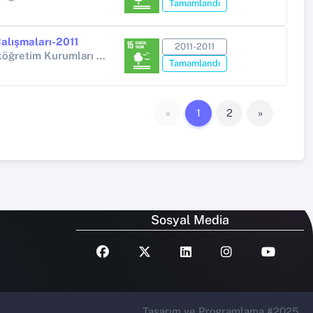
Tamamlandı
Çalışmaları-2011
2011-2011
Diğer Kamu Kuruluşları (Yükseköğretim Kurumları Hariç) (Diğer kamu kuruluşları (Yükseköğretim Kurumları hariç))
Tamamlandı
«
1
2
»
Sosyal Media
Tasarım ve Programlama #2025