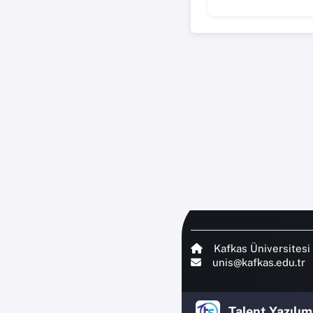
Kafkas Üniversitesi
unis@kafkas.edu.tr
Talent Yazılım