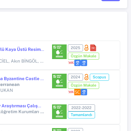
2025
Borluk Vadisi’ndeki Süvari Figürlü Kaya Üstü Resime (Petroglif) Yönelik Güncel Bir Değerlendirme
Özgün Makale
ın BİNGÖL, Abdulhadi DURUKAN
2024
Scopus
Archaeological survey at Balama Byzantine Castle in Pisidia (southwest Turkey): a preliminary report
terranean
Özgün Makale
URUKAN
Ağrı-Iğdır İlleri Arkeolojik Yüzey Araştırması Çalışmaları-2022
2022-2022
Diğer Kamu Kuruluşları (Yükseköğretim Kurumları Hariç) (Diğer kamu kuruluşları (Yükseköğretim Kurumları hariç))
Tamamlandı