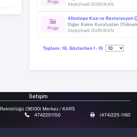
Proje
Abdulhadi DURUKAN
Altıntepe Kazı ve Restorasyon 
Proje
Abdulhadi DURUKAN
Toplam : 16, Gösterilen 1 - 10
İletişim
 Rektörlüğü (36100) Merkez / KARS
4742251150
(474)225-1160