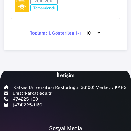
2016-2016
Tamamlandı
Toplam : 1, Gösterilen 1 - 1
İletişim
Kafkas Üniversitesi Rektörlüğü (36100) Merkez / KARS
unis@kafkas.edu.tr
4742251150
(474)225-1160
Sosyal Media