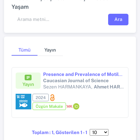
Yaşam
Ara
Tümü
Yayın
Presence and Prevalence of Motile Aeromonas Species Isolated from Rainbow Trout (Oncorhynchus Mykıss) Offered for Consumption in Kars
Caucasian Journal of Science
Yayın
Sezen HARMANKAYA,
Ahmet HARMANKAYA
2024
Özgün Makale
Toplam : 1, Gösterilen 1 - 1