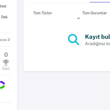
tesi
Tüm Türler
Tüm Durumlar
 Dalı
Kayıt bu
cısı-2
Aradığınız k
0
Ödül