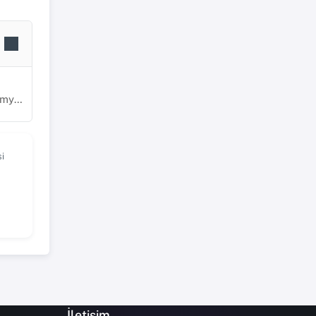
yası
i
İletişim