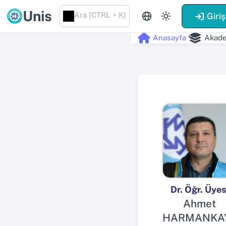
Unis
Ara [CTRL + K]
Giriş
Anasayfa
Akade
Dr. Öğr. Üyes
Ahmet
HARMANKA