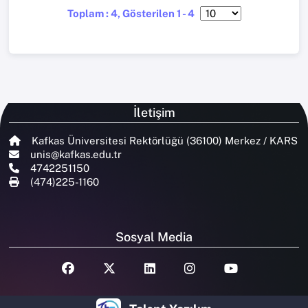
Toplam : 4, Gösterilen 1 - 4
İletişim
Kafkas Üniversitesi Rektörlüğü (36100) Merkez / KARS
unis@kafkas.edu.tr
4742251150
(474)225-1160
Sosyal Media