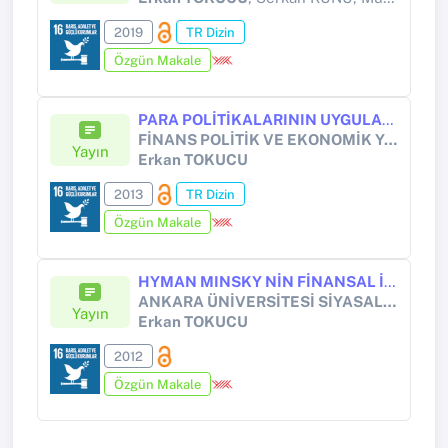
2019
TR Dizin
Özgün Makale
PARA POLİTİKALARININ UYGULANMASINDA FAİZ KORİDORU SİSTEMİ VE KANADA İNGİLTERE VE YENİ ZELANDA DENEYİMLERİ
FİNANS POLİTİK VE EKONOMİK YORUMLAR
Yayın
Erkan TOKUCU
2013
TR Dizin
Özgün Makale
HYMAN MINSKY NİN FİNANSAL İSTİKRARSIZLIK HİPOTEZİ ÇERÇEVESİNDE KRİZLER VE ÇÖZÜM ÖNERİLERİ
ANKARA ÜNİVERSİTESİ SİYASAL BİLGİLER FAKÜLTESİ DERGİSİ
Yayın
Erkan TOKUCU
2012
Özgün Makale