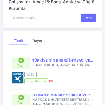
Çalışmalar - Amaç 16: Barış, Adalet ve Güçlü
Kurumlar
Ara
Tümü
Yayın
TÜRKİYE NİN ENERJİ İHTİYACI VE BU İHTİYACIN GİDERİLMESİNDE YENİLENEBİLİR ENERJİ KAYNAKLARININ ÖNEMİ
Erkan TOKUCU
, Ayvaz BARTİK, Murat İNCE
Yayın
2020
Kitap Bölümü
HYMAN P. MINSKY’S “BIG GOVERNMENT” APPROACH IN SECURING ECONOMIC STABILITY AND ITS APPLICABILITY IN THE TURKISH ECONOMY
KAFKAS ÜNİVERSİTESİİKTİSADİ ve İDARİ BİLİMLER FAKÜLTESİ DERGİSİ
Yayın
Erkan TOKUCU
, Serkan KÜNÜ, Murat AKÇA