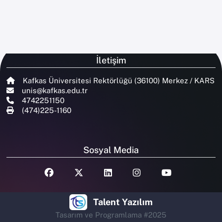
İletişim
Kafkas Üniversitesi Rektörlüğü (36100) Merkez / KARS
unis@kafkas.edu.tr
4742251150
(474)225-1160
Sosyal Media
Talent Yazılım
Tasarım ve Programlama #2025