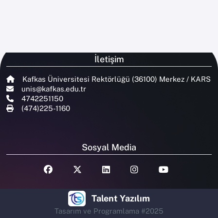
İletişim
Kafkas Üniversitesi Rektörlüğü (36100) Merkez / KARS
unis@kafkas.edu.tr
4742251150
(474)225-1160
Sosyal Media
Talent Yazılım
Tasarım ve Programlama #2025