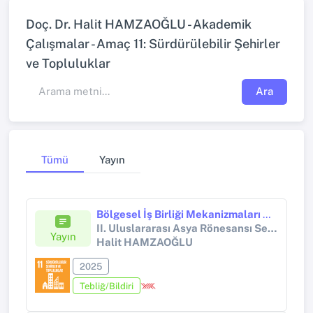
Doç. Dr. Halit HAMZAOĞLU - Akademik
Çalışmalar - Amaç 11: Sürdürülebilir Şehirler
ve Topluluklar
Ara
Tümü
Yayın
Bölgesel İş Birliği Mekanizmaları Kırgızistan Dış Politikasını Nasıl Şekillendiriyor?
II. Uluslararası Asya Rönesansı Sempozyumu
Yayın
Halit HAMZAOĞLU
2025
Tebliğ/Bildiri