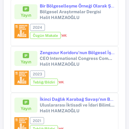
Bir Bölgeselleşme Örneği Olarak Şanghay İşbirliği Örgütü
Bölgesel Araştırmalar Dergisi
Yayın
Halit HAMZAOĞLU
2024
Özgün Makale
Zengezur Koridoru'nun Bölgesel İş Birliği ve İstikrar Açısından Önemi
CEO International Congress Communication Economics Organization
Yayın
Halit HAMZAOĞLU
2023
Tebliğ/Bildiri
İkinci Dağlık Karabağ Savaşı'nın Bölgesel Jeopolitik Sonuçları
Uluslararası İktisadi ve İdari Bilimler Kongresi: Krizler, Belirsizlikler ve Arayışlar
Yayın
Halit HAMZAOĞLU
2021
Tebliğ/Bildiri