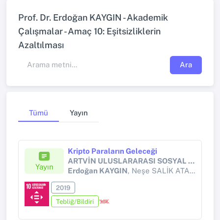
Prof. Dr. Erdoğan KAYGIN - Akademik
Çalışmalar - Amaç 10: Eşitsizliklerin
Azaltılması
Ara
Tümü
Yayın
Kripto Paraların Geleceği
ARTVİN ULUSLARARASI SOSYAL BİLİMLER KONGRESİ (AICOSS 19)
Yayın
Erdoğan KAYGIN
, Neşe SALİK ATA, Yılmaz ŞİMŞEK, Ethem TOPÇUOĞLU
2019
Tebliğ/Bildiri