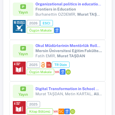
Organizational politics in educational settings: implications for teacher satisfaction and citizenship behaviors
Frontiers in Education
Yayın
Burhanettin OZDEMİR,
Murat TAŞDAN
, Zu
2026
ESCI
Özgün Makale
Okul Müdürlerinin Mentörlük Rolleri ve Öğretmenlerin İş Doyum Düzeyleri Arasındaki İlişki*
Mersin Üniversitesi Eğitim Fakültesi Dergisi
Yayın
Fatih EMİR,
Murat TAŞDAN
2025
TR Dizin
Özgün Makale
Digital Transformation in School Management: Insights From Administrators' Perspectives
Murat TAŞDAN, Metin KARTAL,
Ali İBRAHİM CAN GÖZÜM
Yayın
2025
Kitap Bölümü