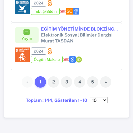
2024
Tebliğ/Bildiri
EĞİTİM YÖNETİMİNDE BLOKZİNCİR KULLANIMI: UYGULAMA ALANLARI, FIRSATLAR VE ZORLUKLAR
Elektronik Sosyal Bilimler Dergisi
Yayın
Murat TAŞDAN
2024
Özgün Makale
«
1
2
3
4
5
»
Toplam : 144, Gösterilen 1 - 10