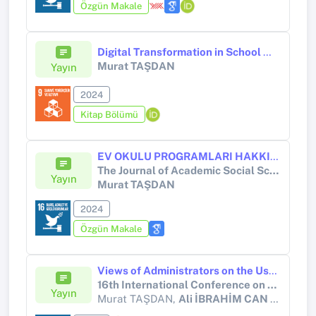
Özgün Makale
Digital Transformation in School Management
Murat TAŞDAN
Yayın
2024
Kitap Bölümü
EV OKULU PROGRAMLARI HAKKINDA TÜRKİYE’DEKİ AKADEMİSYENLERİN GÖRÜŞLERİ; NİTEL BİR ARAŞTIRMA
The Journal of Academic Social Science Studies
Yayın
Murat TAŞDAN
2024
Özgün Makale
Views of Administrators on the Use of Social Media Networks and Tools in School Management Processes
16th International Conference on Computer Supported Education (CSEDU 2024)
Yayın
Murat TAŞDAN,
Ali İBRAHİM CAN GÖZÜM