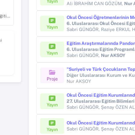
Yayın
Ali İBRAHİM CAN GÖZÜM,
Nur 
timi
6. Uluslararası Okul Öncesi Eği
Yayın
Sabri GÜNGÖR, Raziye ERKUL 
i
Yayın
Sabri GÜNGÖR,
Nur AKSOY
Proje
Nur AKSOY
Okul Öncesi Eğitim Kurumlarında
27. Uluslararası Eğitim Bilimler
Yayın
Sabri GÜNGÖR, Şenay ÖZEN A
Okul Öncesi Eğitim Kurumlarında
Sabri GÜNGÖR, Şenay ÖZEN A
Yayın