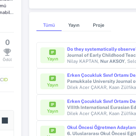
ümü
m Dalı
Tümü
Yayın
Proje
0
Journal of Early Childhood Tea
Yayın
Ödül
Nilay KAPTAN,
Nur AKSOY
, Se
Pamukkale University Journal o
Yayın
Yayın
6. Uluslararası Okul Öncesi Eği