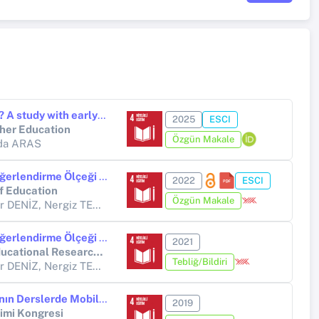
Do they systematically observe? A study with early childhood preservice teachers
2025
ESCI
cher Education
Özgün Makale
lda ARAS
Erken Çocukluk Sınıf Ortamı Değerlendirme Ölçeği Geçerlik ve Güvenirlik Çalışması
2022
ESCI
f Education
Özgün Makale
Dilek Acer ÇAKAR, Kaan Zülfikar DENİZ, Nergiz TEKE, Tuğba BAŞ, Emine KILINÇCI,
Nur AKSOY
Erken Çocukluk Sınıf Ortamı Değerlendirme Ölçeği Geçerlik ve Güvenirlik Çalışması
2021
VIIIth International Eurasian Educational Research Congress (EJER)
Tebliğ/Bildiri
Dilek Acer ÇAKAR, Kaan Zülfikar DENİZ, Nergiz TEKE, Tuğba BAŞ, Emine KILINÇCI,
Nur AKSOY
Okul Öncesi Öğretmen Adaylarının Derslerde Mobil Öğrenme Hazırbulunuşluklarının ve Siber Aylaklıklarının İncelenmesi
2019
timi Kongresi