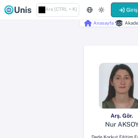
Unis
Ara [CTRL + K]
Giriş
Anasayfa
Akade
Arş. Gör.
Nur AKSO