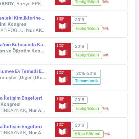
Tebliğ/Bildiri
AKSOY
, Raziye ERKUL HATİPOĞLU
Okul Öncesi Öğretmenlerinin Mesleki Kimliklerine ve Rollerine İlşkin Değerlendirmeleri
2019
timi Kongresi
Tebliğ/Bildiri
HATİPOĞLU,
Nur AKSOY
Eğitim Araştırmalarında Pandora’nın Kutusunda Kalan: Perspektivizm
2018
6. Uluslararası Eğitim Programları ve Öğretim Kongresi
Tebliğ/Bildiri
”Suriyeli ve Türk Çocukların Toplumve Ev Temelli Erken Çocukluk Eğitim Hizmetlerine Erişimlerinin Desteklenmesi Programı”
2018-2018
Diğer Uluslararası Kurum ve Kuruluşlar (Diğer (Uluslararası))
Tamamlandı
 İletişim Engelleri
2018
i Kongresi
Tebliğ/Bildiri
LTINKAYNAK,
Nur AKSOY
2018
 İletişim Engelleri
LTINKAYNAK,
Nur AKSOY
Kitap Bölümü