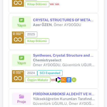
Kitap Bölümü
CRYSTAL STRUCTURES OF METAL CYANOBENZOATE COMPLEXES
Azer ÖZEN
, Ömer AYDOĞDU
Yayın
2025
Kitap Bölümü
Syntheses, Crystal Structure and Theoretical Properties of Schiff Bases Obtained from Isoniazid and Pyridine‐2‐, 3‐, 4‐Carboxaldehyde and Their Zinc(II) Complexes
Chemistryselect
Yayın
Ömer AYDOĞDU, Güventürk UĞURLU, Hacali NECEFOĞLU,
2024
SCI Expanded
Özgün Makale
PİRİDİNKARBOKSİ ALDEHİT VE HİDRAZİD TÜREVLERİNDEN SCHİFF BAZLARI VE GEÇİŞ METAL KOMPLEKSLERİNİN SENTEZİ, SPEKTROSKOPİK, YAPISAL VE LİNEER OLMAYAN OPTİK ÖZELLİKLERİNİN DENEYSEL VE TEORİK OLARAK ARAŞTIRILMASI
Yükseköğretim Kurumları Tarafından Destekli Bilimsel Araştırma Projesi (Yükseköğretim Kurumları tarafından destekli bilimsel araştırma projesi)
Proje
Güventürk UĞURLU, Ömer AYDOĞDU