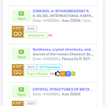
ÇİNKO(II)–4-SİYANOBENZOAT KOMPLEKSİNİN GRAM-NEGATİF VE GRAM-POZİTİF HEDEF ENZİMLERLE ETKİLEŞİMİNİN MOLEKÜLER DOCKİNG ÇALIŞMALARI İLE İNCELENMESİ
6. BİLSEL INTERNATIONAL KIBYRA SCIENTIFIC RESEARCHES CONGRESS
Yayın
Ömer AYDOĞDU,
Azer ÖZEN
, Füreya ELİF ÖZTÜRKKAN
2025
Tebliğ/Bildiri
Syntheses, crystal structures, and DFT calculations of N-(Pyridin-2-ylmethylene)nicotinohydrazide dihydrate and its copper complex
Journal of the Iranian Chemical Society
Yayın
Ömer AYDOĞDU,
Füreya ELİF ÖZTÜRKKAN
2025
SCI Expanded
Özgün Makale
CRYSTAL STRUCTURES OF METAL(II) METHOXYBENZOATO COMPLEXES
Ömer AYDOĞDU,
Azer ÖZEN
Yayın
2025