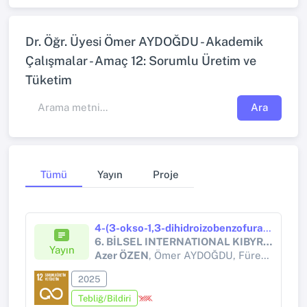
Dr. Öğr. Üyesi Ömer AYDOĞDU - Akademik
Çalışmalar - Amaç 12: Sorumlu Üretim ve
Tüketim
Ara
Tümü
Yayın
Proje
4-(3-okso-1,3-dihidroizobenzofuran-1-il)aminobenzoik Asit Kompleksinin Moleküler Docking, Farmakofor ve ADMET Analizleri
6. BİLSEL INTERNATIONAL KIBYRA SCIENTIFIC RESEARCHES CONGRESS
Yayın
Azer ÖZEN
, Ömer AYDOĞDU, Füreya ELİF ÖZTÜRKKAN
2025
Tebliğ/Bildiri