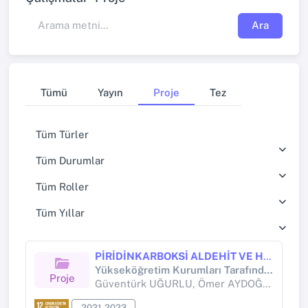
Ara
Tümü
Yayın
Proje
Tez
Tüm Türler
Tüm Durumlar
Tüm Roller
Tüm Yıllar
PİRİDİNKARBOKSİ ALDEHİT VE HİDRAZİD TÜREVLERİNDEN SCHİFF BAZLARI VE GEÇİŞ METAL KOMPLEKSLERİNİN SENTEZİ, SPEKTROSKOPİK, YAPISAL VE LİNEER OLMAYAN OPTİK ÖZELLİKLERİNİN DENEYSEL VE TEORİK OLARAK ARAŞTIRILMASI
Yükseköğretim Kurumları Tarafından Destekli Bilimsel Araştırma Projesi (Yükseköğretim Kurumları tarafından destekli bilimsel araştırma projesi)
Proje
Güventürk UĞURLU, Ömer AYDOĞDU
2021-2023