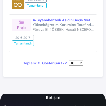
Tamamlandı
4-Siyanobenzoik Asidin Geçiş Metalleriyle Mix Ligand Komplekslerinin Sentezi, Yapılarının Aydınlatılması Ve Optik Özelliklerinin İncelenmesi
Yükseköğretim Kurumları Tarafından Destekli Bilimsel Araştırma Projesi (Yükseköğretim Kurumları tarafından destekli bilimsel araştırma projesi)
Proje
Füreya Elif ÖZBEK, Hacali NECEFOĞLU, Mustafa YÜKSEK, Mustafa SERTÇELİK, Ömer AYDOĞDU, Gamze Yılmaz NAYİR
2016-2017
Tamamlandı
Toplam : 2, Gösterilen 1 - 2
İletişim