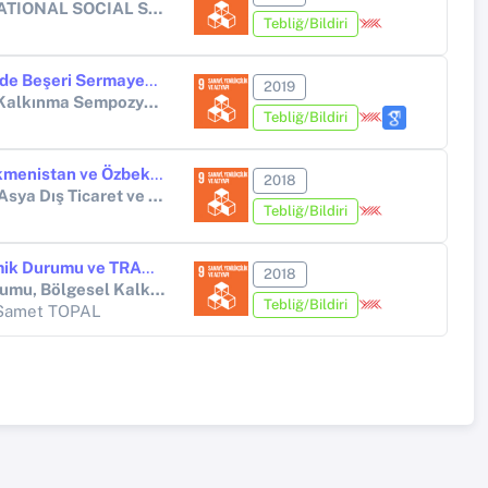
AEGEAN SUMMIT 2nd INTERNATIONAL SOCIAL SCIENCES CONGRESS
Tebliğ/Bildiri
Kalkınma Düşüncesinin Evriminde Beşeri Sermayenin Yeri
2019
VII. Uluslararası KOP Bölgesel Kalkınma Sempozyumu - KOPUBKS
Tebliğ/Bildiri
Türkiye ve TRA2 Bölgesinin Türkmenistan ve Özbekistan İle 2010-2017 Döneminde Dış Ticaretinin Gelişimi ve Özelikleri
2018
IV. Uluslararası Kafkasya-Orta Asya Dış Ticaret ve Lojistik Kongresi, Tam Metin Bildiri Kongre Kitabı, Editörler: A. Karakaş ve C. İyem
Tebliğ/Bildiri
TRA2 Bölgesinin Sosyo-Ekonomik Durumu ve TRA2 Bölgesi Kalkınmasında Yatırım Teşviklerinin Önemi
2018
III. Uluslararası Bozok Sempozyumu, Bölgesel Kalkınma ve Kültürel Yapı, Bildiri Kitabı, Editör: E. Güngör, Yozgat Bozok Üniversitesi Yayını.
Tebliğ/Bildiri
 Samet TOPAL