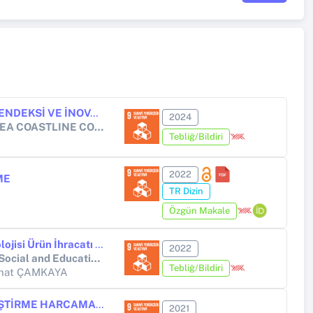
TÜRKİYE’DE İNSANİ GELİŞME ENDEKSİ VE İNOVASYON ARASINDAKİ İLİŞKİ:1990-2020
2024
10th INTERNATIONAL BLACK SEA COASTLINE COUNTRIES SCIENTIFIC RESEARCH SYMPOSIUM
Tebliğ/Bildiri
2022
ME
TR Dizin
Özgün Makale
İnsani Gelişme ve Yüksek Teknolojisi Ürün İhracatı Arasındaki İlişki: Türkiye Ekonomisi Üzerine Bir İnceleme 1990-2019
2022
VIII. International Congress on Social and Education Sciences - INCSES'22
Tebliğ/Bildiri
erhat ÇAMKAYA
TÜRKİYE’DE ARAŞTIRMA GELİŞTİRME HARCAMALARI, TOPLAM FAKTÖR VERİMLİLİĞİ VE BÜYÜME İLİŞKİSİNİN ARDL SINIR TESTİ YAKLAŞIMI İLE İNCELENMESİ:1990-2019
2021