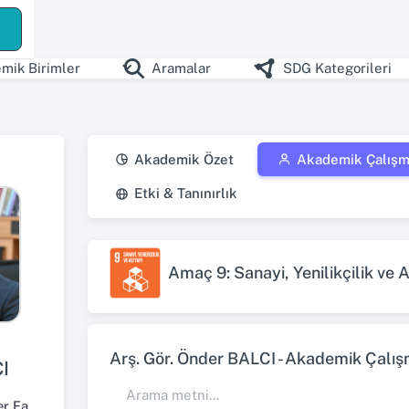
mik Birimler
Aramalar
SDG Kategorileri
Akademik Özet
Akademik Çalışm
Etki & Tanınırlık
Amaç 9: Sanayi, Yenilikçilik ve A
Arş. Gör. Önder BALCI - Akademik Çalışma
I
İktisadi ve İdari Bilimler Fakültesi