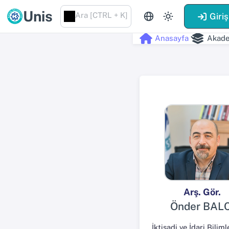
Unis
Ara [CTRL + K]
Giriş
Anasayfa
Akade
Arş. Gör.
Önder BALC