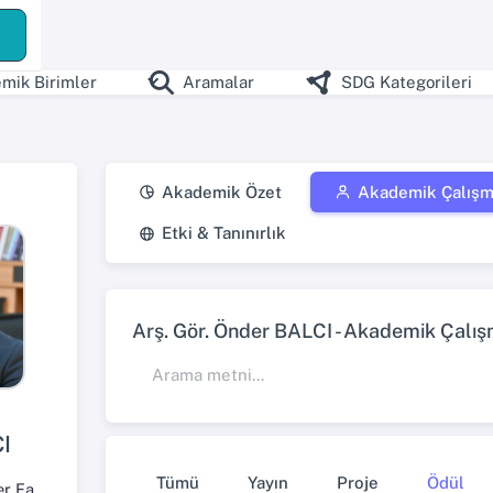
mik Birimler
Aramalar
SDG Kategorileri
Akademik Özet
Akademik Çalışm
Etki & Tanınırlık
Arş. Gör. Önder BALCI - Akademik Çalış
I
Tümü
Yayın
Proje
Ödül
İktisadi ve İdari Bilimler Fakültesi