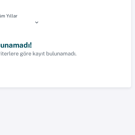
üm Yıllar
lunamadı!
riterlere göre kayıt bulunamadı.