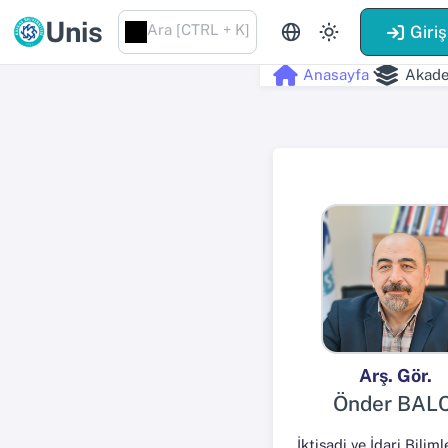
Unis
Ara [CTRL + K]
Giriş
Anasayfa
Akade
Arş. Gör.
Önder BALC