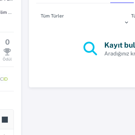
 Dalı
Tüm Türler
T
0
Kayıt bu
Aradığınız k
Ödül