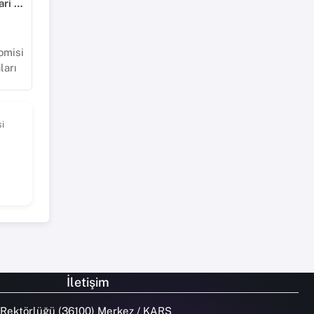
Sosyal, Beşeri ve İdari Bilimler
omisi
ları
i
İletişim
 Rektörlüğü (36100) Merkez / KARS