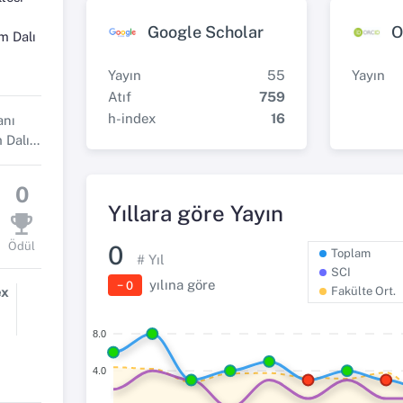
Google Scholar
O
im Dalı
Yayın
55
Yayın
Atıf
759
h-index
16
anı
Katıhal Fiziği Anabilim Dalı Başkanı
0
Yıllara göre Yayın
Ödül
0
Toplam
# Yıl
SCI
yılına göre
− 0
ex
Fakülte Ort.
8.0
4.0