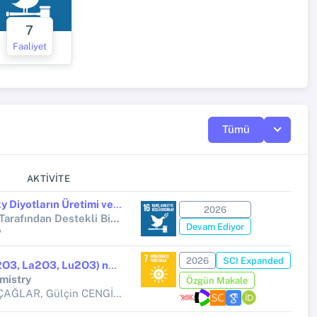
7
Faaliyet
Tümü
AKTIVITE
Al/Pyr-IFA/n-Si/Al Schottky Diyotların Üretimi ve Akım-Gerilim Tekniği ile Aydınlanma Şiddetine Bağlı Karakterizasyonun Araştırılması
2026
Yükseköğretim Kurumları Tarafından Destekli Bilimsel Araştırma Projesi (Yükseköğretim Kurumları tarafından destekli bilimsel araştırma projesi)
Devam Ediyor
P
2026
SCI Expanded
Rare earth sesquioxide (Y2O3, La2O3, Lu2O3) nanoparticles embedded polymer nanocomposites for gamma radiation shielding
mistry
Özgün Makale
Samir MURSALİYEV, İlyas ÇAĞLAR, Gülçin CENGİZ, Hüseyin ERTAP,
Gökhan BİLİR