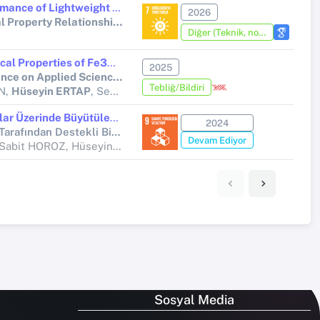
Radiation Shielding Performance of Lightweight Polymer Composites Reinforced with Rare-Earth Oxotellurates (Y, Gd): Structure, Microstructure, and Optical Property Relationships
2026
Microstructure, and Optical Property Relationships
Diğer (Teknik, not, yorum, vaka takdimi, editöre mektup, özet, kitap krıtiği, araştırma notu, bilirkişi raporu ve benzeri)
Structural and Morphological Properties of Fe3O4 Nanopowders
2025
14th International Conference on Applied Sciences
Tebliğ/Bildiri
N,
Hüseyin ERTAP
, Seydi DOĞAN
Cam, ITO ve FTO Alt Tabanlar Üzerinde Büyütülen Bi2Se3 Filmlerine Ti ve V Katkısının Yapısal, Morfolojik, Optik ve Elektriksel Özellikleri Üzerindeki Etkilerinin Deneysel ve Teorik İncelenmesi
2024
Yükseköğretim Kurumları Tarafından Destekli Bilimsel Araştırma Projesi (Yükseköğretim Kurumları tarafından destekli bilimsel araştırma projesi)
Devam Ediyor
Hilal MEDETALİBEYOĞLU, Sabit HOROZ, Hüseyin ERTAP, Abdurrahman ATALAY
Sosyal Media