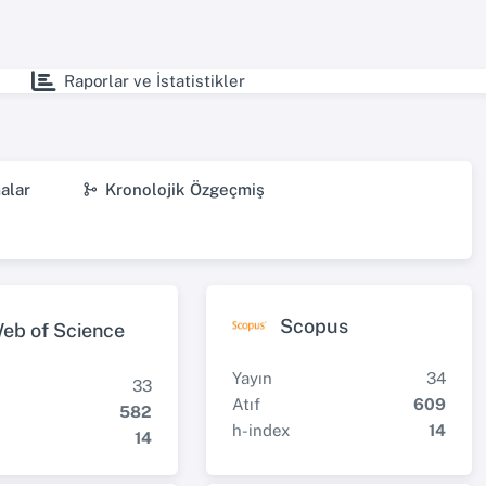
Raporlar ve İstatistikler
alar
Kronolojik Özgeçmiş
Scopus
eb of Science
Yayın
34
33
Atıf
609
582
h-index
14
14