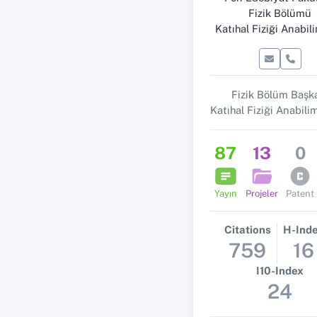
Fizik Bölümü
Katıhal Fiziği Anabil
Fizik Bölüm Başk
87
13
0
Yayın
Projeler
Patent
Citations
H-Ind
759
16
I10-Index
24