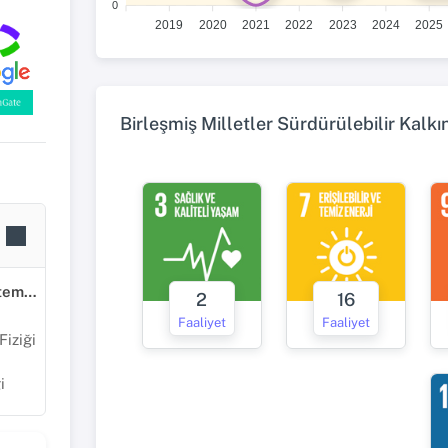
0
2019
2020
2021
2022
2023
2024
2025
Birleşmiş Milletler Sürdürülebilir Kalk
Fen Bilimleri ve Matematik
2
16
Faaliyet
Faaliyet
iziği
i