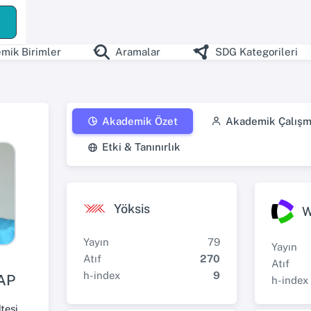
mik Birimler
Aramalar
SDG Kategorileri
Akademik Özet
Akademik Çalışm
Etki & Tanınırlık
Yöksis
W
Yayın
79
Yayın
Atıf
270
Atıf
h-index
9
AP
h-index
tesi