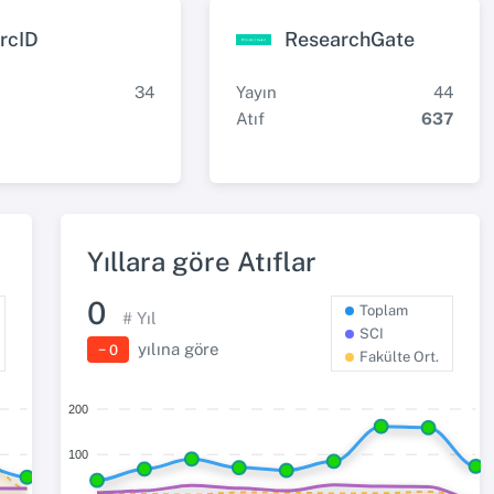
rcID
ResearchGate
34
Yayın
44
Atıf
637
Yıllara göre Atıflar
0
Toplam
# Yıl
SCI
yılına göre
− 0
Fakülte Ort.
200
100