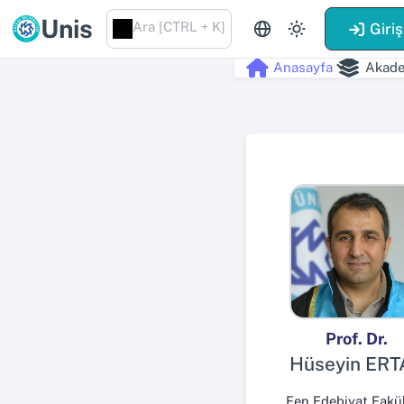
Unis
Ara [CTRL + K]
Giriş
Anasayfa
Akade
Prof. Dr.
Hüseyin ERT
Fen Edebiyat Fakül