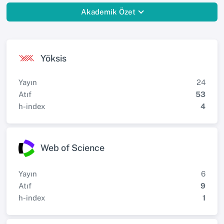
Akademik Özet
Yöksis
Yayın
24
Atıf
53
h-index
4
Web of Science
Yayın
6
Atıf
9
h-index
1