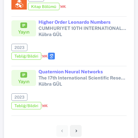
Kitap Bölümü
Higher Order Leonardo Numbers
CUMHURIYET 10TH INTERNATIONAL CONFERENCE ON APPLIED SCIENCES
Yayın
Kübra GÜL
2023
Tebliğ/Bildiri
Quaternion Neural Networks
The 17th International Scientific Research Congress - Science and Engineering
Yayın
Kübra GÜL
2023
Tebliğ/Bildiri