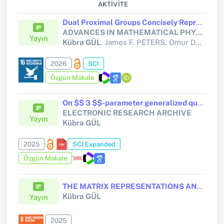
AKTIVITE
Dual Proximal Groups Concisely Representing Complex Hosoya Triangles
ADVANCES IN MATHEMATICAL PHYSICS
Yayın
Kübra GÜL
, James F. PETERS, Omur DEVECİ
2026
SCI
Özgün Makale
On $$ 3 $$-parameter generalized quaternions with higher order Leonardo numbers components
ELECTRONIC RESEARCH ARCHIVE
Yayın
Kübra GÜL
2025
SCI Expanded
Özgün Makale
THE MATRIX REPRESENTATIONS AND IDENTITIES OF THE COMPLEX GENERALIZED k-FIBONACCI NUMBERS
Kübra GÜL
Yayın
2025