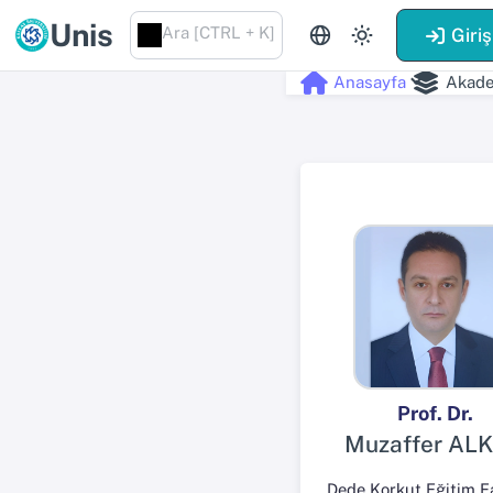
Unis
Ara [CTRL + K]
Giriş
Anasayfa
Akade
Prof. Dr.
Muzaffer AL