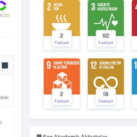
2
92
Faaliyet
Faaliyet
2
18
itimi
Faaliyet
Faaliyet
i
Son Akademik Aktiviteler