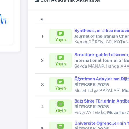
#
1
Journal of the Iranian Che
Yayın
Kenan GÖREN, Gül KOTAN
2
Yayın
3
BİTEKSEK-2025
Yayın
Murat Tolga KAYALAR,
Mu
4
BİTEKSEK-2025
Yayın
Fevzi AYTEMİZ,
Muzaffer
5
BİTEKSEK-2025