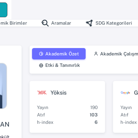
mik Birimler
Aramalar
SDG Kategorileri
Akademik Özet
Akademik Çalışm
Etki & Tanınırlık
Yöksis
G
Yayın
190
Yayın
Atıf
103
Atıf
h-index
6
h-index
KAN
Dede Korkut Eğitim Fakültesi