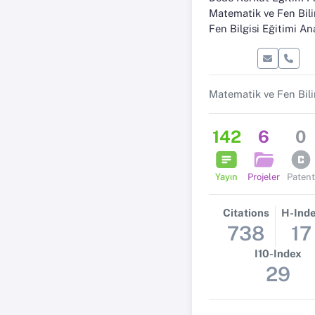
Matematik ve Fen Bilimleri Eğitim
Fen Bilgisi Eğitimi Anabilim
142
6
0
Yayın
Projeler
Patent
Citations
H-Ind
738
17
I10-Index
29