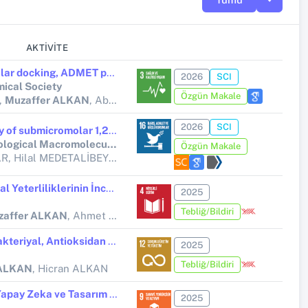
AKTIVITE
Synthesis, in-silico molecular docking, ADMET profiling and DFT-based characterization of 3-phenyl-4-(2-acetoxy-3-methoxybenzylideneamino)-4,5-dihydro-1H-1 ...
2026
SCI
mical Society
Özgün Makale
,
Muzaffer ALKAN
, Abdurrahman GÜRBÜZ, Sevda MANAP, Haydar YÜKSEK
2026
SCI
Structure-guided discovery of submicromolar 1,2,4-triazole–Schiff-base inhibitors of glutathione reductase
International Journal of Biological Macromolecules
Özgün Makale
Sevda MANAP, Hande AKAR, Hilal MEDETALİBEYOĞLU, Abdurrahman ATALAY, Zehra CAN, Yakup KARA, Muzaffer ALKAN,
Öğretmen Adaylarının Dijital Yeterliliklerinin İncelenmesi
2025
Tebliğ/Bildiri
zaffer ALKAN
, Ahmet Hamdi ALKAN
Bazı Sirke Türlerinin Antibakteriyal, Antioksidan ve Asitlik Değerlerinin İncelenmesi
2025
Tebliğ/Bildiri
 ALKAN
, Hicran ALKAN
Üniversite Öğrencilerinin Yapay Zeka ve Tasarım Yetkinliklerinin Geliştirilmesi
2025