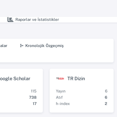
Raporlar ve İstatistikler
alar
Kronolojik Özgeçmiş
oogle Scholar
TR Dizin
115
Yayın
6
738
Atıf
6
17
h-index
2