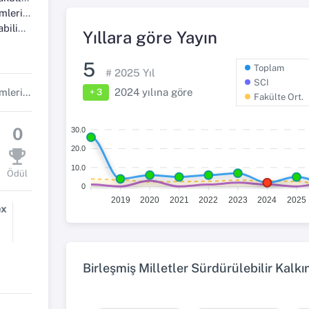
i Bölümü
 Dalı
Yıllara göre Yayın
5
Toplam
#
2025
Yıl
SCI
2024
yılına göre
Matematik ve Fen Bilimleri Eğitimi Bölüm Başkanı
+ 3
Fakülte Ort.
0
30.0
20.0
10.0
Ödül
0
2019
2020
2021
2022
2023
2024
2025
ex
Birleşmiş Milletler Sürdürülebilir Kalk