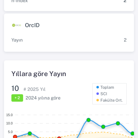
h-index
2
OrcID
Yayın
2
Yıllara göre Yayın
10
Toplam
#
2025
Yıl
SCI
2024
yılına göre
+ 2
Fakülte Ort.
15.0
10.0
5.0