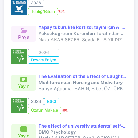
2026
Tebliğ/Bildiri
Yapay tükürükte kortizol tayini için AI temelli kağıt sensör geliştirilmesi
Yükseköğretim Kurumları Tarafından Destekli Bilimsel Araştırma Projesi (Yükseköğretim Kurumları tarafından destekli bilimsel araştırma projesi)
Proje
Nazlı AKAR SEZER, Sevda ELİŞ YILDIZ, Zihni Onur UYGUN
2026
Devam Ediyor
The Evaluation of the Effect of Laughter Yoga on Sleep Quality and Life Satisfaction in Midwifery Students: A Randomized Controlled Study
Mediterranean Nursing and Midwifery
Yayın
Safiye Ağapınar ŞAHİN, Sibel ÖZTÜRK,
Nazl
2026
ESCI
Özgün Makale
The effect of university students’ self-esteem and belief in dating violence myths on their attitudes towards dating violence
BMC Psychology
Yayın