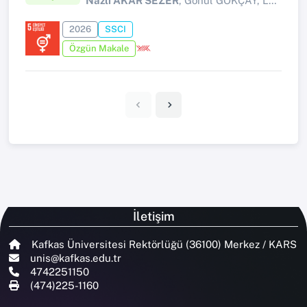
Nazlı AKAR SEZER
, Gönül GÖKÇAY, Leyla ALTUN
2026
SSCI
Özgün Makale
İletişim
Kafkas Üniversitesi Rektörlüğü (36100) Merkez / KARS
unis@kafkas.edu.tr
4742251150
(474)225-1160