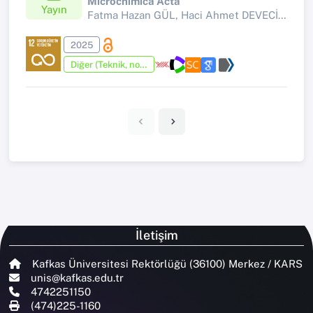
Microchimica Acta
Yayın
Fatma Hazan GÜL, Haci Ahmet DEVECİ, Ayla DEVECİ,
2025
Diğer (Teknik, not, yorum, vaka takdimi, editöre mektup, özet, kitap krıtiği, araştırma notu, bilirkişi raporu ve benzeri)
İletişim
Kafkas Üniversitesi Rektörlüğü (36100) Merkez / KARS
unis@kafkas.edu.tr
4742251150
(474)225-1160