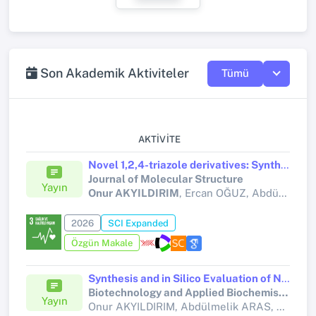
Son Akademik Aktiviteler
Tümü
AKTIVITE
Novel 1,2,4-triazole derivatives: Synthesis, structural characterization, antidiabetic, anticholinergic and phase II detoxification activities, cytotoxic evaluation, and molecular docking studies
Journal of Molecular Structure
Yayın
Onur AKYILDIRIM
, Ercan OĞUZ, Abdülmelik ARAS, Adnan ÇETİN, Fikret TÜRKAN, Ercan BURSAL, Murat BEYTUR, Hilal MEDETALİBEYOĞLU, Haydar YÜKSEK
2026
SCI Expanded
Özgün Makale
Synthesis and in Silico Evaluation of Novel Triazolone‐Derived Naphthalene‐2‐Sulfonates, Evaluation of Potential Antiproliferative Agents and Enzyme Inhibitory Activities
Biotechnology and Applied Biochemistry
Yayın
Onur AKYILDIRIM, Abdülmelik ARAS, Ercan OĞUZ, Alpaslan BAYRAKDAR, Fikret TÜRKAN,