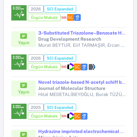
2026
SCI Expanded
Özgün Makale
3‐Substituted Triazolone–Benzoate Hybrids: Synthesis, Enzyme Inhibition, Anticancer Activity and ADMET Evaluation by Molecular Docking and Dynamics Studies
Drug Development Research
Yayın
Murat BEYTUR, Elif TARMAŞIR, Ercan OĞUZ, Alpaslan BAYRAKDAR, İlhan SABANCILAR,
2026
SCI Expanded
Özgün Makale
Novel triazole-based N-acetyl schiff bases: Synthesis, computational analysis, and acetylcholinesterase and butyrylcholinesterase inhibitory potential for Alzheimer's disease
Journal of Molecular Structure
Yayın
Hilal MEDETALİBEYOĞLU, Burak TÜZÜN, Abdurrahman ATALAY, Ahmet Buğra ORTAAKARSU, Rüya SAĞLAMTAŞ, Sevda MANAP,
2025
SCI Expanded
Özgün Makale
Hydrazine imprinted electrochemical sensor based on cobalt-barium stannate nanoparticles incorporated-functionalized MWCNTs nanocomposite for hydrazine determination in tap water samples