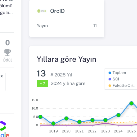
Bölümü
OrcID
aları
Yayın
11
0
Yıllara göre Yayın
Ödül
13
Toplam
#
2025
Yıl
ex
SCI
2024
yılına göre
+ 7
Fakülte Ort.
15.0
10.0
5.0
0
2019
2020
2021
2022
2023
2024
2025