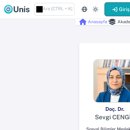
Unis
Ara [CTRL + K]
Giriş
Anasayfa
Akade
Doç. Dr.
Sevgi CENG