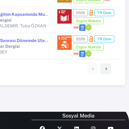
2026
TR Dizin
Deprem Sonrası Uzaktan Eğitim Kapsamında Muhasebe ve Finans Derslerine Yönelik Öğrenci Görüşlerinin Değerlendirilmesi
ergisi
Özgün Makale
v ALDEMİR, Tuba ÖZKAN
2026
TR Dizin
Covid-19 Öncesi, Süreci ve Sonrası Dönemde Ulaştırma ve Depolama Şirketlerinin Finansal Performansının Oran Analizi: Borsa İstanbul Uygulaması
r Dergisi
Özgün Makale
ÇBEY
Sosyal Media