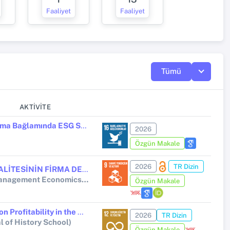
Faaliyet
Faaliyet
Tümü
AKTIVITE
Finansal Olmayan Raporlama Bağlamında ESG Skorlarının Kârlılığa Etkisi: BİST Sürdürülebilirlik Endeksi Uygulaması
2026
Özgün Makale
2026
TR Dizin
ENTEGRE RAPORLAMA KALİTESİNİN FİRMA DEĞERİ ÜZERİNDEKİ ETKİSİ: BANKACILIK SEKTÖRÜ ÜZERİNE AMPİRİK BİR İNCELEME
International Journal of Management Economics and Business
Özgün Makale
The Impact of ESG Scores on Profitability in the Context of NonFinancial Reporting: BIST Sustainability Index Application.
2026
TR Dizin
l of History School)
Özgün Makale