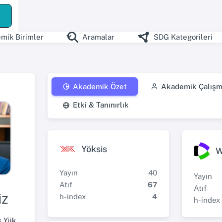
mik Birimler
Aramalar
SDG Kategorileri
Akademik Özet
Akademik Çalışm
Etki & Tanınırlık
Yöksis
W
Yayın
40
Yayın
Atıf
67
Atıf
h-index
4
İZ
h-index
Sosyal Bilimler Meslek Yüksekokulu