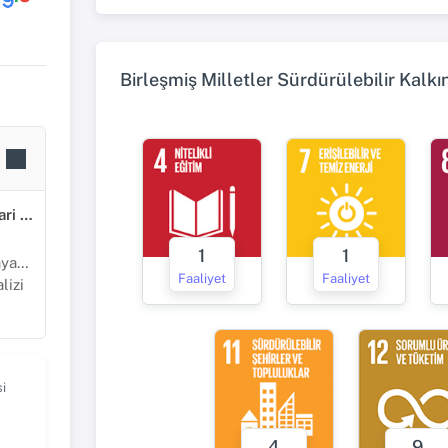
Birleşmiş Milletler Sürdürülebilir Kalk
Sosyal, Beşeri ve İdari Bilimler
1
1
lama
Faaliyet
Faaliyet
lizi
i
4
9