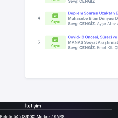
Sevgi CENGİZ
4
Muhasebe Bilim Dünyası D
Yayın
Sevgi CENGİZ
, Ayşe Ale
5
MANAS Sosyal Araştırmala
Yayın
Sevgi CENGİZ
, Emel KILI
İletişim
 Rektörlüğü (36100) Merkez / KARS