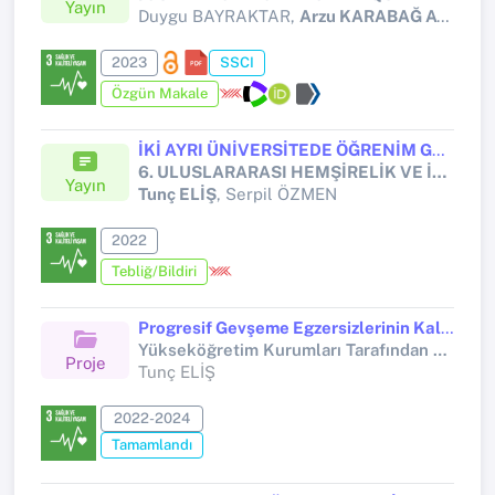
Yayın
Duygu BAYRAKTAR,
Arzu KARABAĞ AYDIN
,
2023
SSCI
Özgün Makale
İKİ AYRI ÜNİVERSİTEDE ÖĞRENİM GÖREN HEMŞİRELİK ÖĞRENCİLERİNİN ELEKTRONİK SAĞLIK KAYITLARINI (ESK) KULLANMA DURUMLARININ İNCELENMESİ
6. ULUSLARARASI HEMŞİRELİK VE İNOVASYON KONGRESİ
Yayın
Tunç ELİŞ
, Serpil ÖZMEN
2022
Tebliğ/Bildiri
Progresif Gevşeme Egzersizlerinin Kalp Hastalarının Uyku Kalitesi, Serotonin ve Melatonin Seviyesi Üzerine Etkisi
Yükseköğretim Kurumları Tarafından Destekli Bilimsel Araştırma Projesi (Yükseköğretim Kurumları tarafından destekli bilimsel araştırma projesi)
Proje
Tunç ELİŞ
2022-2024
Tamamlandı