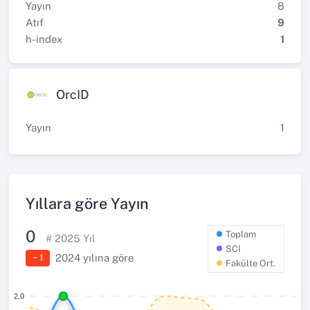
Yayın
8
Atıf
9
h-index
1
OrcID
Yayın
1
Yıllara göre Yayın
0
Toplam
#
2025
Yıl
SCI
2024
yılına göre
− 1
Fakülte Ort.
2.0