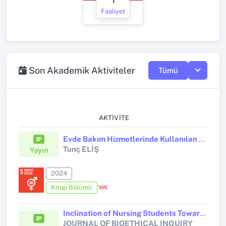
Faaliyet
Son Akademik Aktiviteler
Tümü
AKTIVITE
Evde Bakım Hizmetlerinde Kullanılan Temel Kavramlar
Tunç ELİŞ
Yayın
2024
Kitap Bölümü
Inclination of Nursing Students Towards Ethical Values and The Effects of Ethical Values on Their Care Behaviours
JOURNAL OF BIOETHICAL INQUIRY