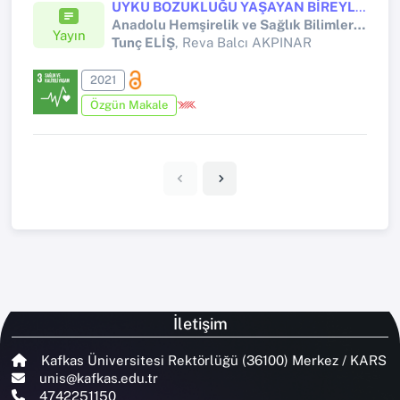
UYKU BOZUKLUĞU YAŞAYAN BİREYLERİN YAKINMALARININ VE UYKUYU ETKİLEYEN DURUMLARIN İNCELENMESİ
Anadolu Hemşirelik ve Sağlık Bilimleri Dergisi
Yayın
Tunç ELİŞ
, Reva Balcı AKPINAR
2021
Özgün Makale
İletişim
Kafkas Üniversitesi Rektörlüğü (36100) Merkez / KARS
unis@kafkas.edu.tr
4742251150