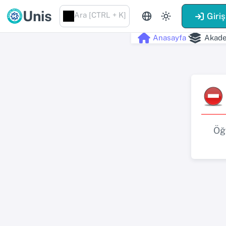
Unis
Ara [CTRL + K]
Giriş
Anasayfa
Akade
Öğ