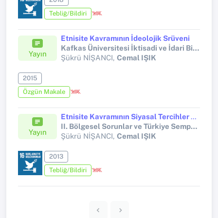
Tebliğ/Bildiri
Etnisite Kavramının İdeolojik Srüveni
Kafkas Üniversitesi İktisadi ve İdari Bilimler Dergisi
Yayın
Şükrü NİŞANCI,
Cemal IŞIK
2015
Özgün Makale
Etnisite Kavramının Siyasal Tercihler Üzerine Etkisi: Kars İli Kağızman İlçesi Üzerine Bir Çalışma
II. Bölgesel Sorunlar ve Türkiye Sempozyumu
Yayın
Şükrü NİŞANCI,
Cemal IŞIK
2013
Tebliğ/Bildiri