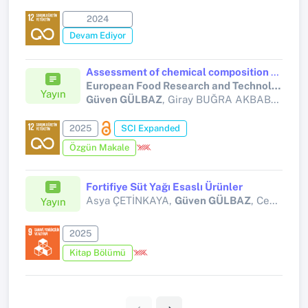
2024
Devam Ediyor
Assessment of chemical composition and in vitro and in silico anticarcinogenic activity of bee bread samples from Eastern Anatolia (Kars)
European Food Research and Technology
Yayın
Güven GÜLBAZ
, Giray BUĞRA AKBABA, Füreya ELİF ÖZTÜRKKAN
2025
SCI Expanded
Özgün Makale
Fortifiye Süt Yağı Esaslı Ürünler
Asya ÇETİNKAYA,
Güven GÜLBAZ
, Cem KÖSEMECİ
Yayın
2025
Kitap Bölümü