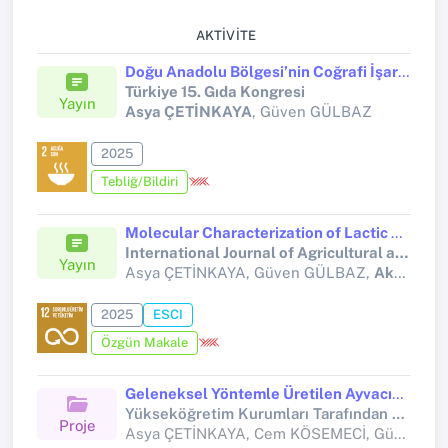
AKTIVITE
Doğu Anadolu Bölgesi’nin Coğrafi İşaretli Peynirleri
Türkiye 15. Gıda Kongresi
Yayın
Asya ÇETİNKAYA
, Güven GÜLBAZ
2025
Tebliğ/Bildiri
Molecular Characterization of Lactic Acid Bacteria in Çakmak Cheese, Kashar Cheese and Gruyere Cheese Produced by Traditional Methods in Kars Province and Their Application as Starter Culture
International Journal of Agricultural and Statistical Sciences
Yayın
Asya ÇETİNKAYA, Güven GÜLBAZ,
Aksem AKSOY
2025
ESCI
Özgün Makale
Geleneksel Yöntemle Üretilen Ayvacık Tepme Peyniri'nin Karekteristik Özelliklerinin Belirlenmesi
Yükseköğretim Kurumları Tarafından Destekli Bilimsel Araştırma Projesi
Proje
Asya ÇETİNKAYA, Cem KÖSEMECİ, Güven GÜLBAZ