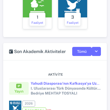
1
3
Faaliyet
Faaliyet
Son Akademik Aktiviteler
Tümü
AKTIVITE
Yahudi Diasporası'nın Kafkasya'ya Uzanan Tarihsel Süreci: Azerbaycan Örneği
I. Uluslararası Türk Dünyasında Kültür ve Değerlerin İzleri Sempozyumu
Yayın
Bedriye MEHTAP TOSYALI
2026