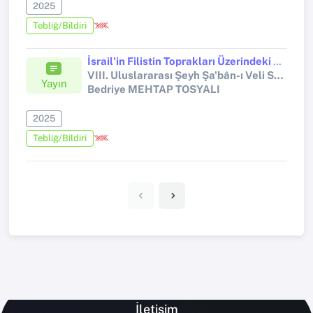
2025
Tebliğ/Bildiri
İsrail'in Filistin Toprakları Üzerindeki Hak İddiaları
VIII. Uluslararası Şeyh Şa'bân-ı Veli Sempozyumu "Tarihten Günümüze Filistin ve Kudüs"
Yayın
Bedriye MEHTAP TOSYALI
2025
Tebliğ/Bildiri
İletişim