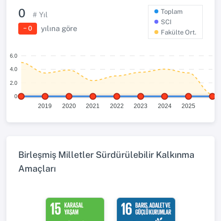
0
Toplam
# Yıl
SCI
yılına göre
− 0
Fakülte Ort.
6.0
4.0
2.0
0
2019
2020
2021
2022
2023
2024
2025
Birleşmiş Milletler Sürdürülebilir Kalkınma
Amaçları