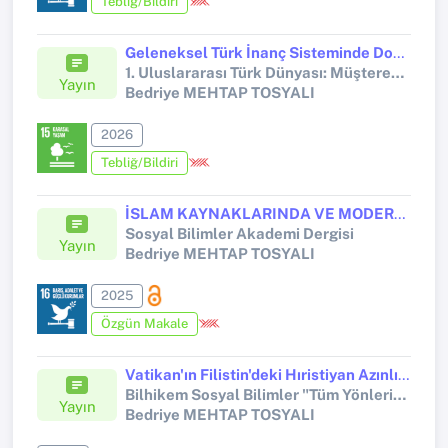
Tebliğ/Bildiri
Geleneksel Türk İnanç Sisteminde Doğa Kültleri ve Kutsal Mekân İlişkisi
1. Uluslararası Türk Dünyası: Müşterek Değerlerin İhyası ve İnşası Sempozyumu
Yayın
Bedriye MEHTAP TOSYALI
2026
Tebliğ/Bildiri
İSLAM KAYNAKLARINDA VE MODERN DÖNEM SÂBİÎLİK’TE TANRI TASAVVURU
Sosyal Bilimler Akademi Dergisi
Yayın
Bedriye MEHTAP TOSYALI
2025
Özgün Makale
Vatikan'ın Filistin'deki Hıristiyan Azınlıkların Korunmasına Yönelik Faaliyetleri
Bilhikem Sosyal Bilimler "Tüm Yönleriyle Filistin" Sempozyumu
Yayın
Bedriye MEHTAP TOSYALI