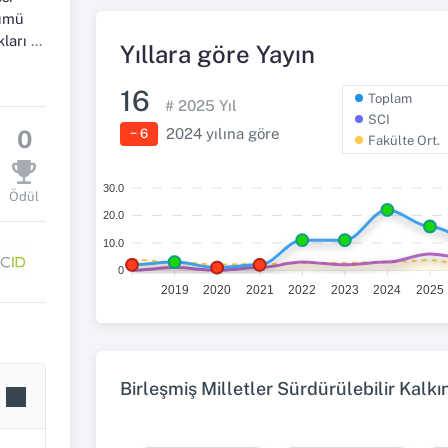
lümü
lim Dalı
Yıllara göre Yayın
16
Toplam
#
2025
Yıl
SCI
2024
yılına göre
0
− 6
Fakülte Ort.
30.0
Ödül
20.0
10.0
0
2019
2020
2021
2022
2023
2024
2025
Birleşmiş Milletler Sürdürülebilir Kalk