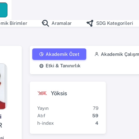
mik Birimler
Aramalar
SDG Kategorileri
Akademik Özet
Akademik Çalışm
Etki & Tanınırlık
Yöksis
Yayın
79
Atıf
59
i
h-index
4
R
si