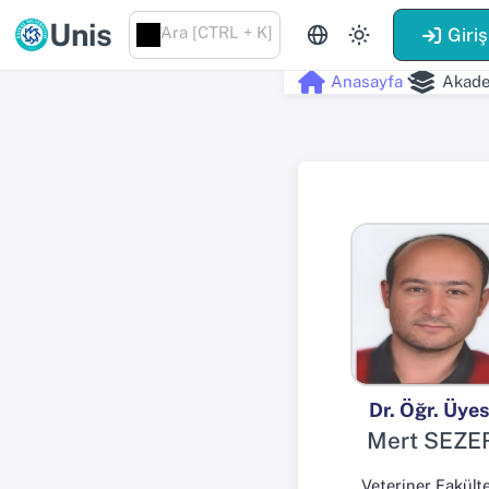
Unis
Ara [CTRL + K]
Giriş
Anasayfa
Akade
Dr. Öğr. Üyes
Mert SEZE
Veteriner Fakülte