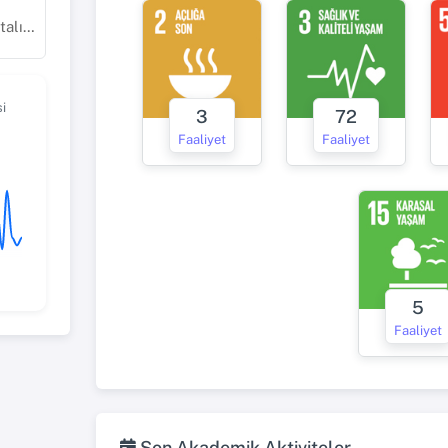
kları
i
3
72
Faaliyet
Faaliyet
5
Faaliyet
Son Akademik Aktiviteler