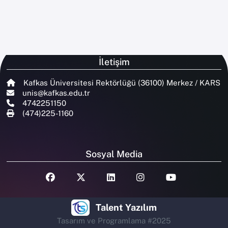
İletişim
Kafkas Üniversitesi Rektörlüğü (36100) Merkez / KARS
unis@kafkas.edu.tr
4742251150
(474)225-1160
Sosyal Media
Talent Yazılım
Tasarım ve Programlama #2025