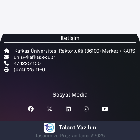
İletişim
Kafkas Üniversitesi Rektörlüğü (36100) Merkez / KARS
unis@kafkas.edu.tr
4742251150
(474)225-1160
Sosyal Media
Talent Yazılım
Tasarım ve Programlama #2025