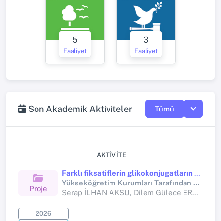
5
3
Faaliyet
Faaliyet
Son Akademik Aktiviteler
Tümü
AKTIVITE
Farklı fiksatiflerin glikokonjugatların belirlenmesi üzerindeki etkilerinin karşılaştırmalı olarak incelenmesi
Yükseköğretim Kurumları Tarafından Destekli Bilimsel Araştırma Projesi
Proje
Serap İLHAN AKSU, Dilem Gülece ERMUTLU, Rumeysa Nur ASLAN, Serap KORAL TAŞÇI, Turgay DEPREM, Şahin ASLAN
2026