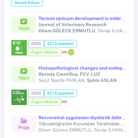
Devam Ediyor
Tectum opticum development in embryonic quail (Coturnix japonica) and the role of HSP70 in the developmental process
Journal of Veterinary Research
Yayın
Dilem GÜLECE ERMUTLU
, Serap İLHAN AKSU, Turgay DEPREM, Serap KORAL TAŞÇI, Şahin ASLAN, Rumeysa NUR ASLAN
2026
SCI Expanded
Özgün Makale
Histopathological changes and endoplasmic reticulum stress in type 1 diabetic mouse lung tissue
Revista Científica, FCV-LUZ
Yayın
Seçil Nazife PARLAK,
Şahin ASLAN
2026
SCI Expanded
Özgün Makale
Resveratrol uygulanan diyabetik böbrek dokusunda GPx-1 ve SOD'un immunohistokimyasal lokalizasyonu
Yükseköğretim Kurumları Tarafından Destekli Bilimsel Araştırma Projesi
Proje
Dilem Gülece ERMUTLU, Serap İLHAN AKSU, Turgay DEPREM, Serap KORAL TAŞÇI, Şahin ASLAN, Rumeysa Nur ASLAN