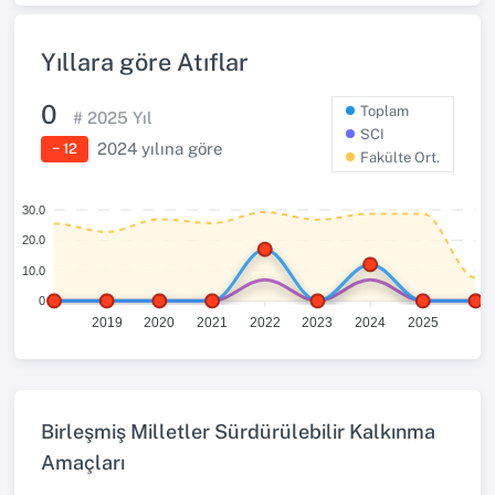
Yıllara göre Atıflar
0
Toplam
#
2025
Yıl
SCI
2024
yılına göre
− 12
Fakülte Ort.
30.0
20.0
10.0
0
2019
2020
2021
2022
2023
2024
2025
Birleşmiş Milletler Sürdürülebilir Kalkınma
Amaçları