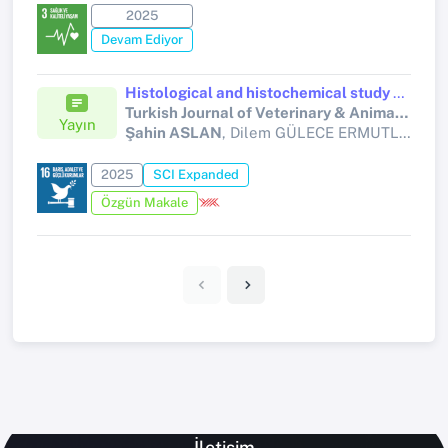
2025
Devam Ediyor
Histological and histochemical study of the salt glands in geese (Anser anser): Are there receptor cells in salt glands?
Turkish Journal of Veterinary & Animal Sciences
Yayın
Şahin ASLAN
, Dilem GÜLECE ERMUTLU, Serap İLHAN AKSU, Serap KORAL TAŞÇI, Turgay DEPREM
2025
SCI Expanded
Özgün Makale
İletişim