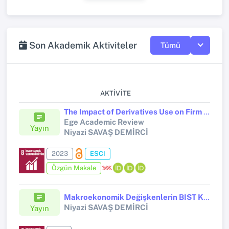
Son Akademik Aktiviteler
Tümü
AKTIVITE
The Impact of Derivatives Use on Firm Value: Do Smaller Firms Benefit More? (Evidence from Borsa Istanbul)
Ege Academic Review
Yayın
Niyazi SAVAŞ DEMİRCİ
2023
ESCI
Özgün Makale
Makroekonomik Değişkenlerin BIST KOBİ Sanayi Endeksine Etkisi: BIST 100 Endeksi ile Karşılaştırmalı Eşbütünleşme Analizi
Niyazi SAVAŞ DEMİRCİ
Yayın