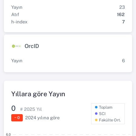
Yayın
23
Atıf
162
h-index
7
OrcID
Yayın
6
Yıllara göre Yayın
0
Toplam
#
2025
Yıl
SCI
2024
yılına göre
− 0
Fakülte Ort.
6.0