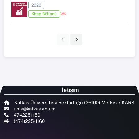
2020
Kitap Bölümü
İletişim
Kafkas Üniversitesi Rektörlüğü (36100) Merkez / KARS
unis@kafkas.edu.tr
4742251150
(474)225-1160