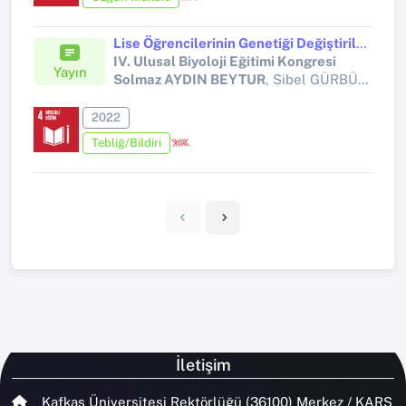
Lise Öğrencilerinin Genetiği Değiştirilmiş Ürünlere Yönelik Kaygılarının Belirlenmesi
IV. Ulusal Biyoloji Eğitimi Kongresi
Yayın
Solmaz AYDIN BEYTUR
, Sibel GÜRBÜZOĞLU YALMANCI
2022
Tebliğ/Bildiri
İletişim
Kafkas Üniversitesi Rektörlüğü (36100) Merkez / KARS