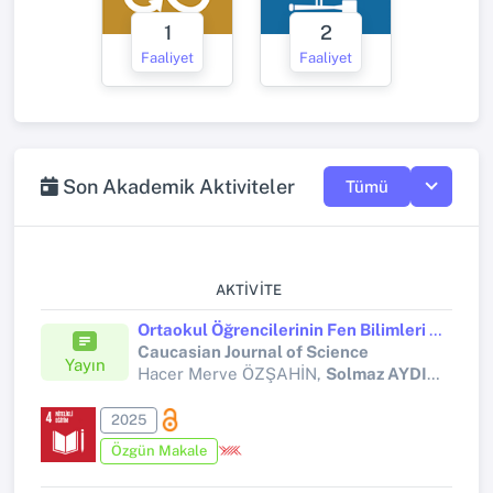
1
2
Faaliyet
Faaliyet
Son Akademik Aktiviteler
Tümü
AKTIVITE
Ortaokul Öğrencilerinin Fen Bilimleri Dersine Yönelik Motivasyonel İnançlarının ve Üstbilişsel Farkındalıklarının İncelenmesi
Caucasian Journal of Science
Yayın
Hacer Merve ÖZŞAHİN,
Solmaz AYDIN BEYTUR
2025
Özgün Makale