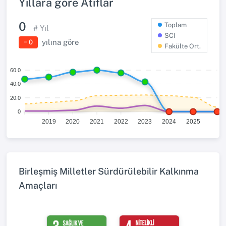
Yıllara göre Atıflar
0
Toplam
# Yıl
SCI
yılına göre
− 0
Fakülte Ort.
60.0
40.0
20.0
0
2019
2020
2021
2022
2023
2024
2025
Birleşmiş Milletler Sürdürülebilir Kalkınma
Amaçları