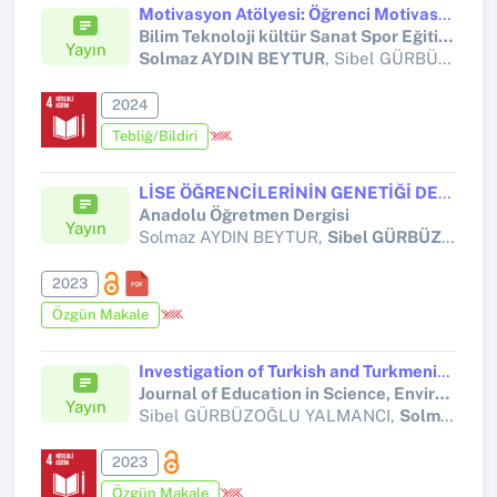
Motivasyon Atölyesi: Öğrenci Motivasyonunu Artıran Örnek Etkinlikler
Bilim Teknoloji kültür Sanat Spor Eğitim Kongresi
Yayın
Solmaz AYDIN BEYTUR
, Sibel GÜRBÜZOĞLU YALMANCI, Arzu ÖNEL, Murat BEYTUR
2024
Tebliğ/Bildiri
LİSE ÖĞRENCİLERİNİN GENETİĞİ DEĞİŞTİRİLMİŞ ÜRÜNLERE YÖNELİK KAYGILARININ BELİRLENMESİ*
Anadolu Öğretmen Dergisi
Yayın
Solmaz AYDIN BEYTUR,
Sibel GÜRBÜZOĞLU YALMANCI
2023
Özgün Makale
Investigation of Turkish and Turkmenistanian Students’ approaches towards Environmental Ethics and Their Levels of Naturalistic Intelligence
Journal of Education in Science, Environment and Health (JESEH),
Yayın
Sibel GÜRBÜZOĞLU YALMANCI,
Solmaz AYDIN BEYTUR
2023
Özgün Makale