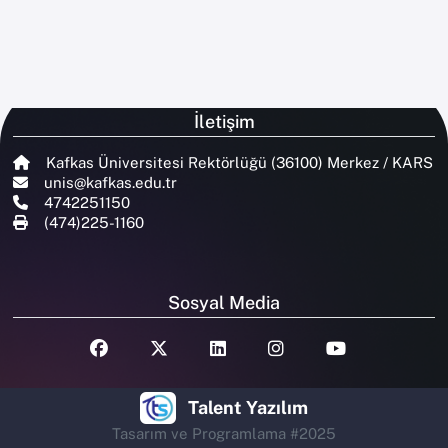
İletişim
Kafkas Üniversitesi Rektörlüğü (36100) Merkez / KARS
unis@kafkas.edu.tr
4742251150
(474)225-1160
Sosyal Media
Talent Yazılım
Tasarım ve Programlama #2025