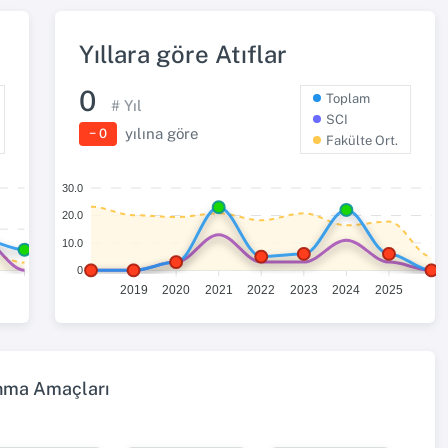
Yıllara göre Atıflar
0
Toplam
# Yıl
SCI
yılına göre
− 0
Fakülte Ort.
30.0
20.0
10.0
0
2019
2020
2021
2022
2023
2024
2025
ınma Amaçları