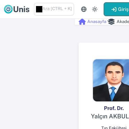
Unis
Ara [CTRL + K]
Giriş
Anasayfa
Akade
Prof. Dr.
Yalçın AKBU
Tıp Fakültesi