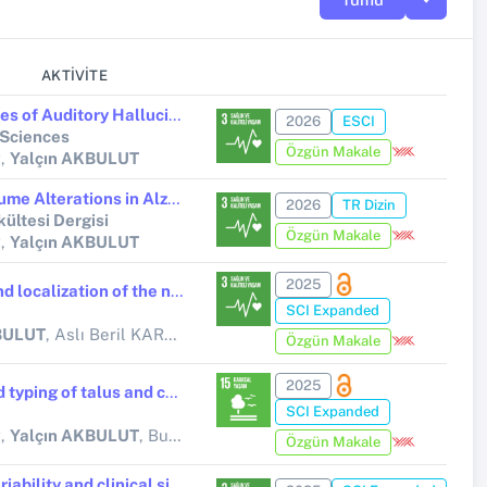
AKTIVITE
Neuroanatomical Correlates of Auditory Hallucinations in Schizophrenia: A Structural MRI Morphometry Study
2026
ESCI
 Sciences
Özgün Makale
R,
Yalçın AKBULUT
Hippocampal Subfield Volume Alterations in Alzheimer’s Disease: A Sex-Stratified MRI Study in Older Adults
2026
TR Dizin
kültesi Dergisi
Özgün Makale
R,
Yalçın AKBULUT
2025
The study of the number and localization of the nutrient foramen on the clavicle and its relationship with other clavicle parameters
SCI Expanded
BULUT
, Aslı Beril KARAKAŞ TANIR, Mukadder SUNAR, Büşra EMİR
Özgün Makale
2025
Morphometric analysis and typing of talus and calcaneus bones from the Eastern Anatolian population
SCI Expanded
R,
Yalçın AKBULUT
, Burhan YARAR, Mukadder SUNAR
Özgün Makale
Morphometric features, variability and clinical significance of coracoclavicular tuberosity