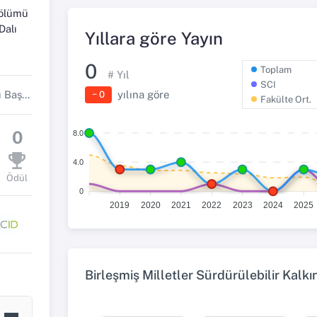
Bölümü
Dalı
Yıllara göre Yayın
0
Toplam
# Yıl
SCI
yılına göre
Anatomi Anabilim Dalı Başkanı
− 0
Fakülte Ort.
0
8.0
4.0
Ödül
0
2019
2020
2021
2022
2023
2024
2025
Birleşmiş Milletler Sürdürülebilir Kalk