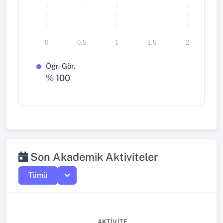
0
0.5
1
1.5
2
Öğr. Gör.
% 100
Son Akademik Aktiviteler
Tümü
AKTIVITE