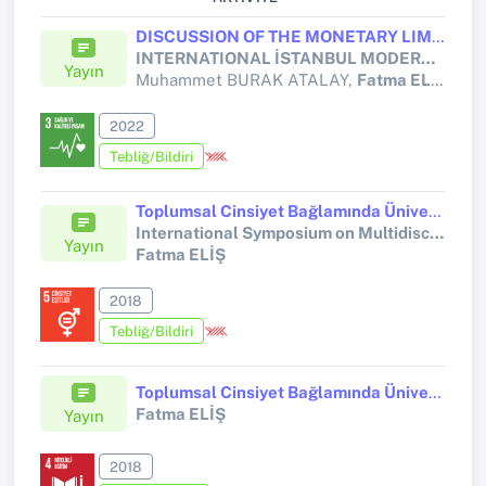
DISCUSSION OF THE MONETARY LIMITS IN TURKISH CIVIL LAW WITHIN THE RIGHT OF ACCESS TO THE COURT
INTERNATIONAL İSTANBUL MODERN SCIENTIFIC RESEARCH CONGRESS IV
Yayın
Muhammet BURAK ATALAY,
Fatma ELİŞ
2022
Tebliğ/Bildiri
Toplumsal Cinsiyet Bağlamında Üniversite Öğrencilerinin Kente Bakış Algısı
International Symposium on Multidisciplinary Studies
Yayın
Fatma ELİŞ
2018
Tebliğ/Bildiri
Toplumsal Cinsiyet Bağlamında ÜniversiteÖğrencilerinin Kente Bakış Algısı
Fatma ELİŞ
Yayın
2018