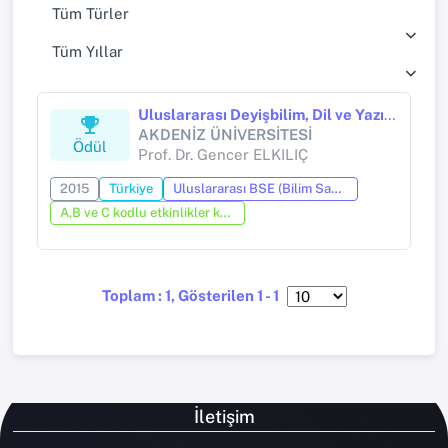
Tüm Türler
Tüm Yıllar
Uluslararası Deyişbilim, Dil ve Yazın Sempozyumu
AKDENİZ ÜNİVERSİTESİ
Ödül
Prof. Dr. Gencer ELKILIÇ
2015
Türkiye
Uluslararası BSE (Bilim Sanat Kurulu olan etkinlik)
A,B ve C kodlu etkinlikler kapsamında tamamlanan bir bilimsel çalışmaya tanınmış uluslararası organizasyon tarafından verilen ödül
Toplam : 1, Gösterilen 1 - 1
İletişim