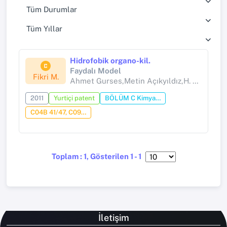
Tüm Durumlar
Tüm Yıllar
Hidrofobik organo-kil.
Faydalı Model
Fikri M.
Ahmet Gurses,Metin Açıkyıldız,H. Hasan YOLCu
2011
Yurtiçi patent
BÖLÜM C Kimya; Metalürji
C04B 41/47, C09K 17/40, C09K 107/00, C09K 103/00
Toplam : 1, Gösterilen 1 - 1
İletişim