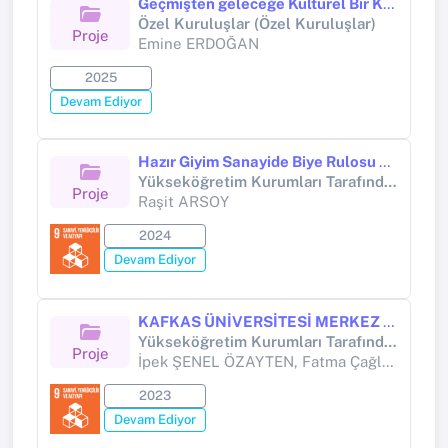
Geçmişten geleceğe Kültürel Bir Köprü Kars Ahşap ve Sanat Dünyası İşbirliği ile "Kars Bebeği" Projesi
Özel Kuruluşlar (Özel Kuruluşlar)
Proje
Emine ERDOĞAN
2025
Devam Ediyor
Hazır Giyim Sanayide Biye Rulosu Sayı ve Çaplarını Belirlemeye Yönelik Yazılım Geliştirilmesi
Yükseköğretim Kurumları Tarafından Destekli Bilimsel Araştırma Projesi (Yükseköğretim Kurumları tarafından destekli bilimsel araştırma projesi)
Proje
Raşit ARSOY
2024
Devam Ediyor
KAFKAS ÜNİVERSİTESİ MERKEZ KAMPÜSÜNE YÖNELİK UYGULAMALI TASARIMLAR ÜRETİLMESİ
Yükseköğretim Kurumları Tarafından Destekli Bilimsel Araştırma Projesi (Yükseköğretim Kurumları tarafından destekli bilimsel araştırma projesi)
Proje
İpek ŞENEL ÖZAYTEN, Fatma Çağla TOPGÜL
2023
Devam Ediyor