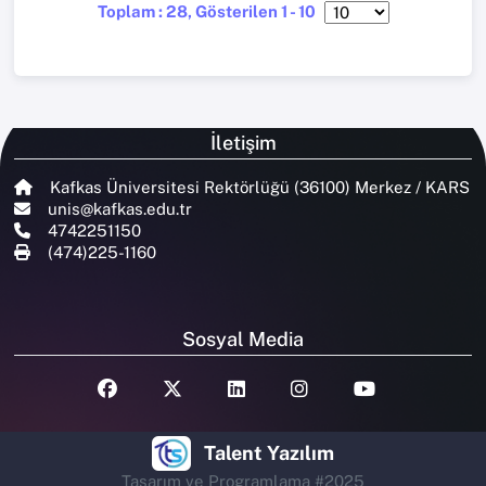
Toplam : 28, Gösterilen 1 - 10
İletişim
Kafkas Üniversitesi Rektörlüğü (36100) Merkez / KARS
unis@kafkas.edu.tr
4742251150
(474)225-1160
Sosyal Media
Talent Yazılım
Tasarım ve Programlama #2025