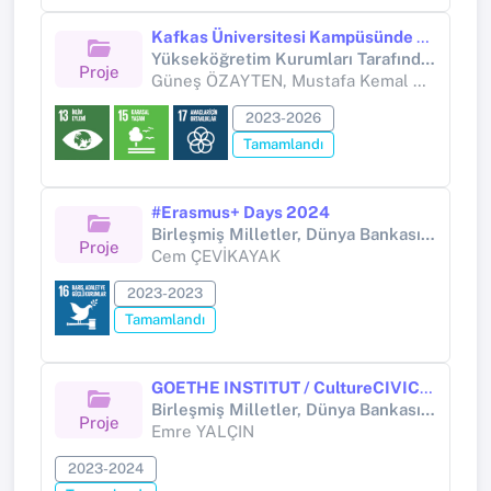
Kafkas Üniversitesi Kampüsünde Yetişen Tıbbi Bitkilerin Botanik Sanat Bağlamında İncelenmesi
Yükseköğretim Kurumları Tarafından Destekli Bilimsel Araştırma Projesi (Yükseköğretim Kurumları tarafından destekli bilimsel araştırma projesi)
Proje
Güneş ÖZAYTEN, Mustafa Kemal ALTUNOĞLU, İpek ŞENEL ÖZAYTEN
2023-2026
Tamamlandı
#Erasmus+ Days 2024
Birleşmiş Milletler, Dünya Bankası, UNESCO, Avrupa Birliği ve Avrupa Konseyi Destekli Proje (Avrupa Birliği)
Proje
Cem ÇEVİKAYAK
2023-2023
Tamamlandı
GOETHE INSTITUT / CultureCIVIC: Kültür Sanat Destek Programı Proje Adı: 'Tiyatrocuların Peşinde - Youtube Kanalı'
Birleşmiş Milletler, Dünya Bankası, UNESCO, Avrupa Birliği ve Avrupa Konseyi Destekli Proje (Avrupa Birliği)
Proje
Emre YALÇIN
2023-2024