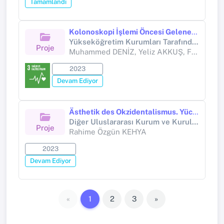
Tamamlandı
Kolonoskopi İşlemi Öncesi Geleneksel Ebru Sanatı Uygulamasının Hastalarda Anksiyete ve Hasta Memnuniyeti Üzerine Etkisi:Randomize Kontrollü Çalışma
Yükseköğretim Kurumları Tarafından Destekli Bilimsel Araştırma Projesi (Yükseköğretim Kurumları tarafından destekli bilimsel araştırma projesi)
Proje
Muhammed DENİZ, Yeliz AKKUŞ, Feyzi AYDIN, Kenan BİNNETOĞLU
2023
Devam Ediyor
Ästhetik des Okzidentalismus. Yücel Çakmaklıs islamisch-turkistisches Millî Sinema („Nationales Kino“) (1964-2006)
Diğer Uluslararası Kurum ve Kuruluşlar (Diğer (Uluslararası))
Proje
Rahime Özgün KEHYA
2023
Devam Ediyor
«
1
2
3
»