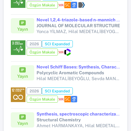
Özgün Makale
Novel 1,2,4-triazole-based n-mannich derivatives: Synthesis, spectroscopic characterization, cytotoxic, antimicrobial, and enzyme inhibitory activities, and in silico studies
JOURNAL OF MOLECULAR STRUCTURE
Yayın
Yonca YİLMAZ, Hilal MEDETALİBEYOGLU, Serkan KAPANCİK, Burak TUZUN, Miha LUKSİC, Rukiye ASLAN, Fevzi TOPAL, Umit M. KOCYİGİT, Haydar YUKSEK,
2026
SCI Expanded
Özgün Makale
Novel Schiff Bases: Synthesis, Characterization, Bioactivity, Cytotoxicity, and Computational Evaluations
Polycyclic Aromatic Compounds
Yayın
Hilal MEDETALİBEYOĞLU, Sevda MANAP, Muzaffer ALKAN,
2026
SCI Expanded
Özgün Makale
Synthesis, spectroscopic characterization, and multiscale computational ınvestigation of a novel 1,2,4-triazole derivative targeting AChE, BChE, and COX enzymes
Structural Chemistry
Yayın
Ahmet HARMANKAYA, Hilal MEDETALİBEYOĞLU, Abdurrahman ATALAY, Ahmet Buğra ORTAAKARSU, Sevda MANAP, Ebru KOCA, Çiğdem YILDIZ, Nejdet KÖÇEK,