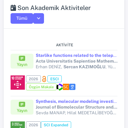
Son Akademik Aktiviteler
Tümü
AKTIVITE
Starlike functions related to the telephone numbers
Acta Universitatis Sapientiae Mathematica
Yayın
Erhan DENİZ,
Sercan KAZIMOĞLU
, Yücel ÖZKAN
2026
ESCI
Özgün Makale
Synthesis, molecular modeling investigation, molecular dynamic and ADME prediction of some novel Mannich bases derived from 1,2,4-triazole, and assessment of their anticancer activity
Journal of Biomolecular Structure and Dynamics
Yayın
Sevda MANAP, Hilal MEDETALİBEYOĞLU, Ahsen KILIÇ, Ömer Faruk KARATAŞ, Burak TÜZÜN, Muzaffer ALKAN, Ahmet Buğra ORTAAKARSU, Abdurrahman ATALAY,
2026
SCI Expanded