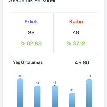
Akademik Personel
Erkek
Kadın
83
49
% 62.88
% 37.12
45.60
Yaş Ortalaması
55
53
43
43
31