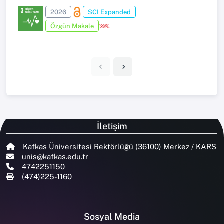
2026
SCI Expanded
Özgün Makale
İletişim
Kafkas Üniversitesi Rektörlüğü (36100) Merkez / KARS
unis@kafkas.edu.tr
4742251150
(474)225-1160
Sosyal Media