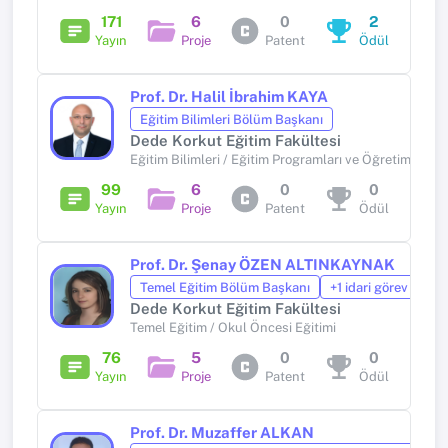
171
6
0
2
Yayın
Proje
Patent
Ödül
Prof. Dr. Halil İbrahim KAYA
Eğitim Bilimleri Bölüm Başkanı
Dede Korkut Eğitim Fakültesi
Eğitim Bilimleri / Eğitim Programları ve Öğretim
99
6
0
0
Yayın
Proje
Patent
Ödül
Prof. Dr. Şenay ÖZEN ALTINKAYNAK
Temel Eğitim Bölüm Başkanı
+1 idari görev
Dede Korkut Eğitim Fakültesi
Temel Eğitim / Okul Öncesi Eğitimi
76
5
0
0
Yayın
Proje
Patent
Ödül
Prof. Dr. Muzaffer ALKAN