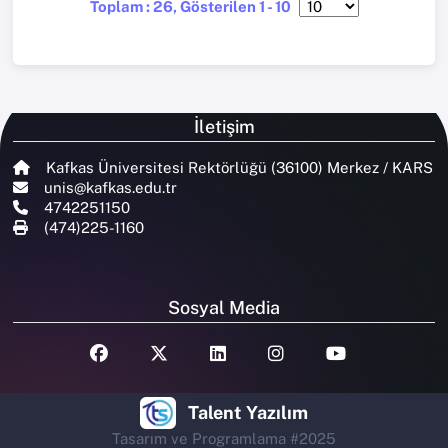
Toplam : 26, Gösterilen 1 - 10
İletişim
Kafkas Üniversitesi Rektörlüğü (36100) Merkez / KARS
unis@kafkas.edu.tr
4742251150
(474)225-1160
Sosyal Media
Talent Yazılım
Tasarım ve Programlama #2025