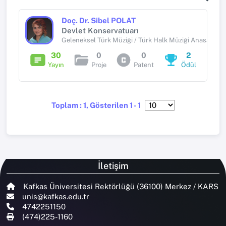
Doç. Dr. Sibel POLAT
Devlet Konservatuarı
Geleneksel Türk Müziği / Türk Halk Müziği Anasanat D
30
0
0
2
Yayın
Proje
Patent
Ödül
Toplam : 1, Gösterilen 1 - 1
İletişim
Kafkas Üniversitesi Rektörlüğü (36100) Merkez / KARS
unis@kafkas.edu.tr
4742251150
(474)225-1160