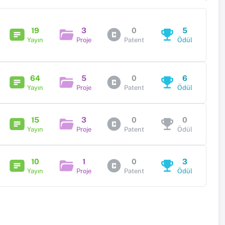
19
3
0
5
Yayın
Proje
Patent
Ödül
64
5
0
6
Yayın
Proje
Patent
Ödül
15
3
0
0
Yayın
Proje
Patent
Ödül
10
1
0
3
Yayın
Proje
Patent
Ödül