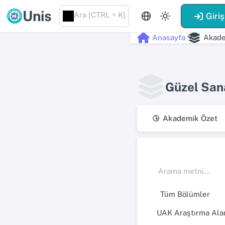
Unis
Ara [CTRL + K]
Giriş
Anasayfa
Akade
Güzel Sana
Akademik Özet
UAK Araştırma Alan