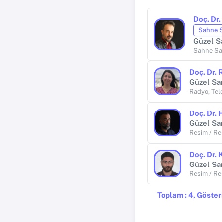
Doç. Dr
Sahne S
Güzel S
Sahne San
Doç. Dr.
Güzel San
Radyo, Tel
Doç. Dr.
Güzel San
Resim / Re
Doç. Dr.
Güzel San
Resim / Re
Toplam : 4, Gösteri