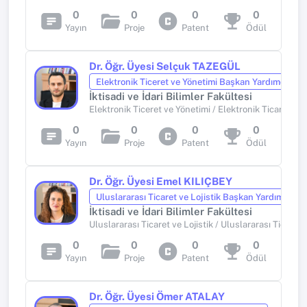
0
0
0
0
Yayın
Proje
Patent
Ödül
Dr. Öğr. Üyesi Selçuk TAZEGÜL
Elektronik Ticeret ve Yönetimi Başkan Yardımcısı-2
İktisadi ve İdari Bilimler Fakültesi
Elektronik Ticeret ve Yönetimi / Elektronik Ticaret ve 
0
0
0
0
Yayın
Proje
Patent
Ödül
Dr. Öğr. Üyesi Emel KILIÇBEY
Uluslararası Ticaret ve Lojistik Başkan Yardımcısı-1
İktisadi ve İdari Bilimler Fakültesi
Uluslararası Ticaret ve Lojistik / Uluslararası Ticaret v
0
0
0
0
Yayın
Proje
Patent
Ödül
Dr. Öğr. Üyesi Ömer ATALAY