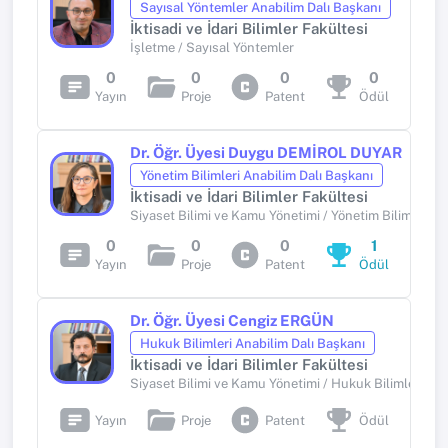
Sayısal Yöntemler Anabilim Dalı Başkanı
İktisadi ve İdari Bilimler Fakültesi
İşletme / Sayısal Yöntemler
0
0
0
0
Yayın
Proje
Patent
Ödül
Dr. Öğr. Üyesi Duygu DEMİROL DUYAR
Yönetim Bilimleri Anabilim Dalı Başkanı
İktisadi ve İdari Bilimler Fakültesi
Siyaset Bilimi ve Kamu Yönetimi / Yönetim Bilimleri
0
0
0
1
Yayın
Proje
Patent
Ödül
Dr. Öğr. Üyesi Cengiz ERGÜN
Hukuk Bilimleri Anabilim Dalı Başkanı
İktisadi ve İdari Bilimler Fakültesi
Siyaset Bilimi ve Kamu Yönetimi / Hukuk Bilimleri
Yayın
Proje
Patent
Ödül