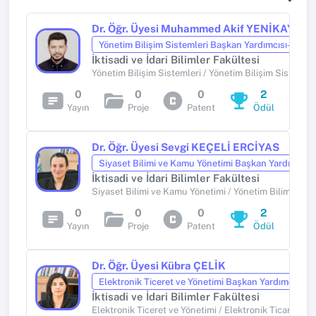
Dr. Öğr. Üyesi Muhammed Akif YENİKAYA
Yönetim Bilişim Sistemleri Başkan Yardımcısı-1
İktisadi ve İdari Bilimler Fakültesi
Yönetim Bilişim Sistemleri / Yönetim Bilişim Sistemler
0
0
0
2
Yayın
Proje
Patent
Ödül
Dr. Öğr. Üyesi Sevgi KEÇELİ ERCİYAS
Siyaset Bilimi ve Kamu Yönetimi Başkan Yardımcısı-
İktisadi ve İdari Bilimler Fakültesi
Siyaset Bilimi ve Kamu Yönetimi / Yönetim Bilimleri
0
0
0
2
Yayın
Proje
Patent
Ödül
Dr. Öğr. Üyesi Kübra ÇELİK
Elektronik Ticeret ve Yönetimi Başkan Yardımcısı-1
İktisadi ve İdari Bilimler Fakültesi
Elektronik Ticeret ve Yönetimi / Elektronik Ticaret ve 