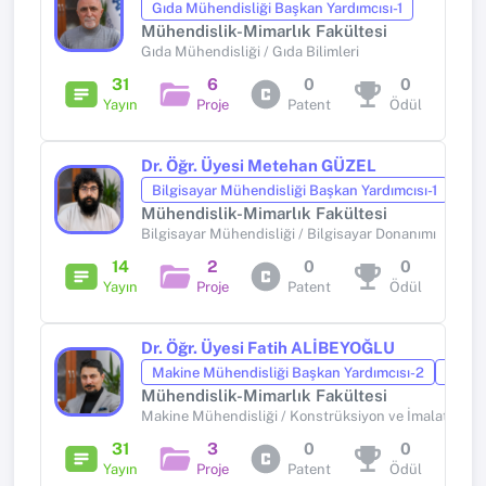
Gıda Mühendisliği Başkan Yardımcısı-1
Mühendislik-Mimarlık Fakültesi
Gıda Mühendisliği / Gıda Bilimleri
31
6
0
0
Yayın
Proje
Patent
Ödül
Dr. Öğr. Üyesi Metehan GÜZEL
Bilgisayar Mühendisliği Başkan Yardımcısı-1
Mühendislik-Mimarlık Fakültesi
Bilgisayar Mühendisliği / Bilgisayar Donanımı
14
2
0
0
Yayın
Proje
Patent
Ödül
Dr. Öğr. Üyesi Fatih ALİBEYOĞLU
Makine Mühendisliği Başkan Yardımcısı-2
+1 ida
Mühendislik-Mimarlık Fakültesi
Makine Mühendisliği / Konstrüksiyon ve İmalat
31
3
0
0
Yayın
Proje
Patent
Ödül