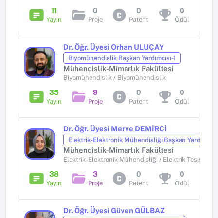
11
0
0
0
Yayın
Proje
Patent
Ödül
Dr. Öğr. Üyesi Orhan ULUÇAY
Biyomühendislik Başkan Yardımcısı-1
Mühendislik-Mimarlık Fakültesi
Biyomühendislik / Biyomühendislik
35
9
0
0
Yayın
Proje
Patent
Ödül
Dr. Öğr. Üyesi Merve DEMİRCİ
Elektrik-Elektronik Mühendisliği Başkan Yardımcısı
Mühendislik-Mimarlık Fakültesi
Elektrik-Elektronik Mühendisliği / Elektrik Tesisleri
38
3
0
0
Yayın
Proje
Patent
Ödül
Dr. Öğr. Üyesi Güven GÜLBAZ