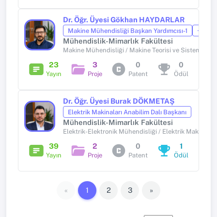
Dr. Öğr. Üyesi Gökhan HAYDARLAR
Makine Mühendisliği Başkan Yardımcısı-1
+1 idar
Mühendislik-Mimarlık Fakültesi
Makine Mühendisliği / Makine Teorisi ve Sistem Dina
23
3
0
0
Yayın
Proje
Patent
Ödül
Dr. Öğr. Üyesi Burak DÖKMETAŞ
Elektrik Makinaları Anabilim Dalı Başkanı
Mühendislik-Mimarlık Fakültesi
Elektrik-Elektronik Mühendisliği / Elektrik Makinaları
39
2
0
1
Yayın
Proje
Patent
Ödül
«
1
2
3
»