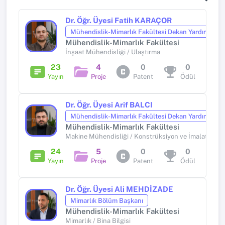
Dr. Öğr. Üyesi Fatih KARAÇOR
Mühendislik-Mimarlık Fakültesi Dekan Yardımcısı-
Mühendislik-Mimarlık Fakültesi
İnşaat Mühendisliği / Ulaştırma
23
4
0
0
Yayın
Proje
Patent
Ödül
Dr. Öğr. Üyesi Arif BALCI
Mühendislik-Mimarlık Fakültesi Dekan Yardımcısı-1
Mühendislik-Mimarlık Fakültesi
Makine Mühendisliği / Konstrüksiyon ve İmalat
24
5
0
0
Yayın
Proje
Patent
Ödül
Dr. Öğr. Üyesi Ali MEHDİZADE
Mimarlık Bölüm Başkanı
Mühendislik-Mimarlık Fakültesi
Mimarlık / Bina Bilgisi