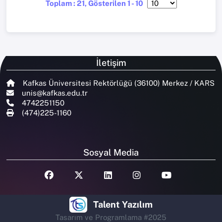
Toplam : 21, Gösterilen 1 - 10
İletişim
Kafkas Üniversitesi Rektörlüğü (36100) Merkez / KARS
unis@kafkas.edu.tr
4742251150
(474)225-1160
Sosyal Media
Talent Yazılım
Tasarım ve Programlama #2025