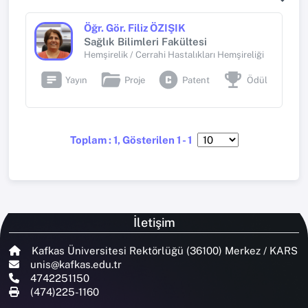
Öğr. Gör. Filiz ÖZIŞIK
Sağlık Bilimleri Fakültesi
Hemşirelik / Cerrahi Hastalıkları Hemşireliği
Yayın
Proje
Patent
Ödül
Toplam : 1, Gösterilen 1 - 1
İletişim
Kafkas Üniversitesi Rektörlüğü (36100) Merkez / KARS
unis@kafkas.edu.tr
4742251150
(474)225-1160