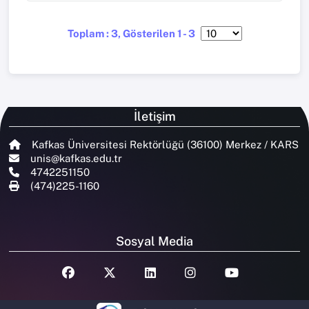
Toplam : 3, Gösterilen 1 - 3
İletişim
Kafkas Üniversitesi Rektörlüğü (36100) Merkez / KARS
unis@kafkas.edu.tr
4742251150
(474)225-1160
Sosyal Media